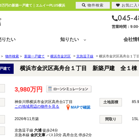
物件検索
お気に入
0万円の新築一戸建て｜エムイーPLUS横浜
045-4
営業時間：9:0
売りたい
知りたい
会社情
>
>
>
>
物件検索
>
新築一戸建て
横浜市金沢区
京急逗子線
横浜市金沢区高舟台１丁
横浜市金沢区高舟台１丁目 新築戸建 全１棟
戸建て
3,980万円
神奈川県横浜市金沢区高舟台1丁目
85.
土地面積
この地域周辺の物件を見る
MAPで確認
2026年11月築
1S
間取り
京急逗子線
六浦
徒歩24分
京急本線
金沢文庫
バス10分 高舟台北 停歩2分