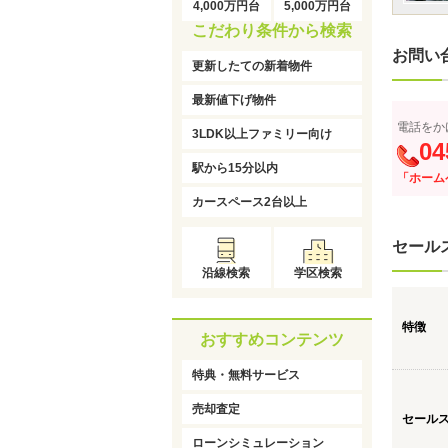
4,000万円台
5,000万円台
こだわり条件から検索
お問い
更新したての新着物件
最新値下げ物件
電話をか
3LDK以上ファミリー向け
04
駅から15分以内
「ホーム
カースペース2台以上
セール
沿線検索
学区検索
特徴
おすすめコンテンツ
特典・無料サービス
売却査定
セール
ローンシミュレーション