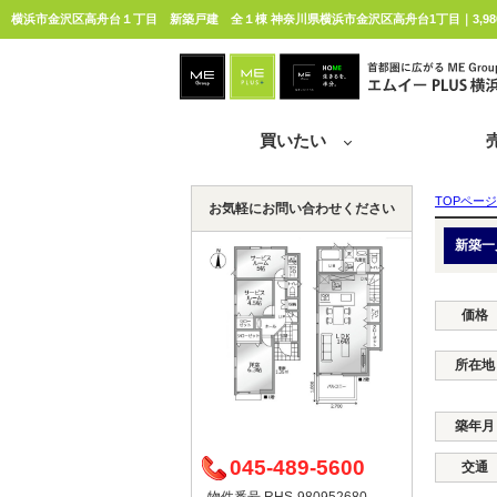
横浜市金沢区高舟台１丁目 新築戸建 全１棟 神奈川県横浜市金沢区高舟台1丁目｜3,98
買いたい
TOPページ
お気軽にお問い合わせください
新築一
価格
所在地
築年月
045-489-5600
交通