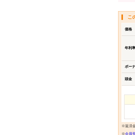
こ
価格
年利
ボー
頭金
※返済
※
会員登