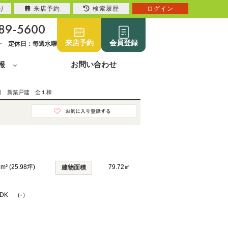
り
来店予約
検索履歴
ログイン
89-5600
来店予約
会員登録
0~ 定休日：毎週水曜
報
お問い合わせ
目 新築戸建 全１棟
9m² (25.98坪)
79.72㎡
建物面積
LDK （-）