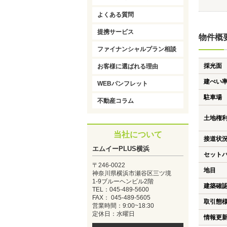
よくある質問
提携サービス
物件概
ファイナンシャルプラン相談
採光面
お客様に選ばれる理由
建ぺい
WEBパンフレット
駐車場
不動産コラム
土地権
当社について
接道状
エムイーPLUS横浜
セット
〒246-0022
地目
神奈川県横浜市瀬谷区三ツ境
1-9ブルーヘンビル2階
建築確
TEL：045-489-5600
FAX： 045-489-5605
取引態
営業時間：9:00~18:30
定休日：水曜日
情報更