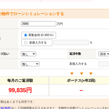
の物件でローンシミュレーションする
万円
変動金利 (0.300％)
率
直接入力する
％
ナス払い
返済年数
直接入力する
毎月のご返済額
ボーナス(×年2回)
99,835円
－
金額はあくまでも目安です。
録(無料)
をして詳細情報を記入されますと、全物件が自動でシミュレーションされ