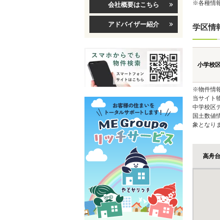
※各種情
会社概要はこちら
アドバイザー紹介
学区情
小学校
※物件情
当サイト
中学校区
国土数値
象となり
高舟