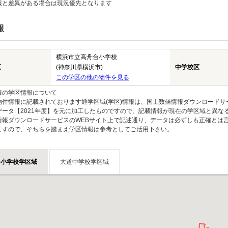
報と差異がある場合は現況優先となります
報
横浜市立高舟台小学校
区
(神奈川県横浜市)
中学校区
この学区の他の物件を見る
報の学区情報について
物件情報に記載されております通学区域(学区)情報は、国土数値情報ダウンロードサ
データ【2021年度】を元に加工したものですので、記載情報が現在の学区域と異な
情報ダウンロードサービスのWEBサイト上で記述通り、データは必ずしも正確とは言
ますので、そちらを踏まえ学区情報は参考としてご活用下さい。
台小学校学区域
大道中学校学区域