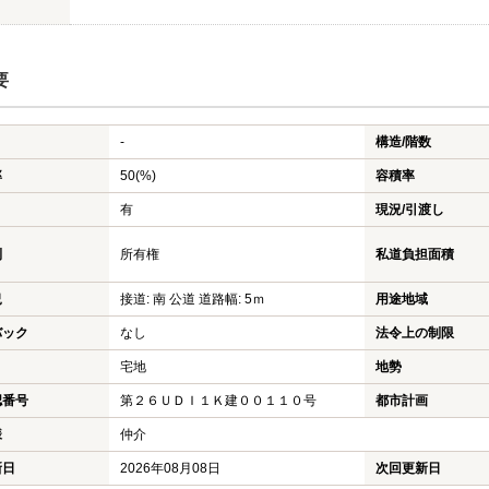
要
-
構造/階数
率
50(%)
容積率
有
現況/引渡し
利
所有権
私道負担面積
況
接道: 南 公道 道路幅: 5ｍ
用途地域
バック
なし
法令上の制限
宅地
地勢
認番号
第２６ＵＤＩ１Ｋ建００１１０号
都市計画
様
仲介
新日
2026年08月08日
次回更新日