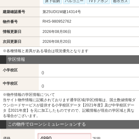
床下収納
バルコニー
TVドアホン
都市ガス
建築確認番号
第25UDI1W建14314号
RHS-980952762
物件番号
情報更新日
2026年08月06日
次回更新日
2026年08月20日
※各種情報と差異がある場合は現況優先となります
学区情報
小学校区
()
中学校区
()
※物件情報の学区情報について
当サイト物件情報に記載されております通学区域(学区)情報は、国土数値情報ダ
ウンロードサービスが提供する小学校区データ【2021年度】及び中学校区デー
タ【2021年度】を元に加工したものですので、記載情報が現在の学区域と異な
る場合がございます。
この物件でローンシミュレーションする
価格
万円