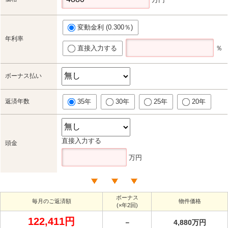
変動金利 (0.300％)
年利率
直接入力する
％
ボーナス払い
返済年数
35年
30年
25年
20年
直接入力する
頭金
万円
ボーナス
毎月のご返済額
物件価格
(×年2回)
122,411円
－
4,880万円