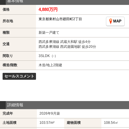
基本情報
4,880万円
価格
東京都東村山市廻田町2丁目
所在地
MAP
種類
新築一戸建て
西武多摩湖線 武蔵大和駅 徒歩4分
交通
西武多摩湖線 西武遊園地駅 徒歩20分
間取り
3SLDK（-）
構造/階数
木造/地上2階建
セールスコメント
詳細情報
完成年
2026年9月築
土地面積
103.57m²
建物面積
108.54㎡