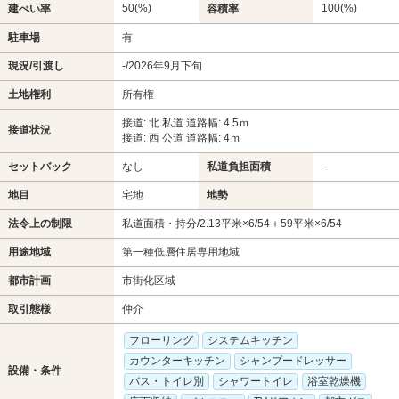
50(%)
100(%)
建ぺい率
容積率
駐車場
有
現況/引渡し
-/2026年9月下旬
土地権利
所有権
接道: 北 私道 道路幅: 4.5ｍ
接道状況
接道: 西 公道 道路幅: 4ｍ
セットバック
なし
私道負担面積
-
地目
宅地
地勢
法令上の制限
私道面積・持分/2.13平米×6/54＋59平米×6/54
用途地域
第一種低層住居専用地域
都市計画
市街化区域
取引態様
仲介
フローリング
システムキッチン
カウンターキッチン
シャンプードレッサー
設備・条件
バス・トイレ別
シャワートイレ
浴室乾燥機