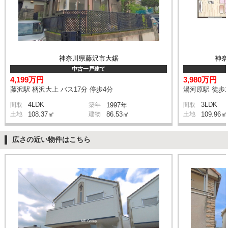
神奈川県藤沢市大鋸
神
中古一戸建て
4,199万円
3,980万円
藤沢駅 柄沢大上 バス17分 停歩4分
湯河原駅 徒歩1
4LDK
3LDK
間取
築年
1997年
間取
土地
108.37㎡
建物
86.53㎡
土地
109.96㎡
広さの近い物件はこちら