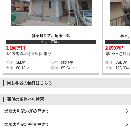
神奈川県茅ヶ崎市中島
神奈
中古一戸建て
3,180万円
2,950万円
-駅 東海道本線平塚駅 車分
-駅 小田急線
3LDK
3SLDK
間取
築年
2024年
間取
土地
86.18㎡
建物
89.94㎡
土地
126.00㎡
同じ学区の物件はこちら
類似の条件から検索
武蔵大和駅の新築戸建て
武蔵大和駅の中古戸建て