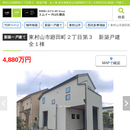
東村山市廻田町２丁目第３ 新築戸建 全１棟 東京都東村山市廻田町2丁目｜4,880万円の新築一戸建て｜エムイーPLUS横浜
検索
TOPページ
>
物件検索
>
新築一戸建て
>
東村山市
>
西武多摩湖線
>
東村山市廻田
東村山市廻田町２丁目第３ 新築戸建
新築一戸建て
全１棟
4,880万円
MAPで確認