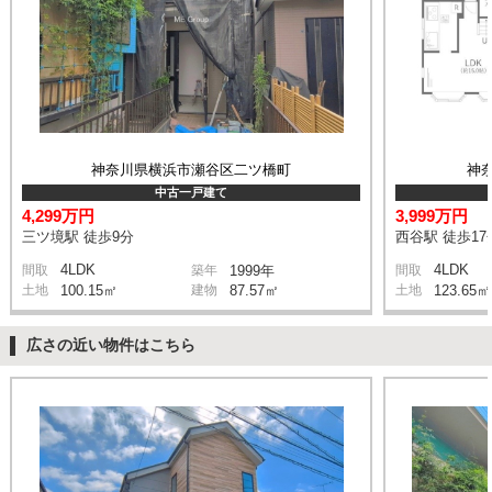
神奈川県横浜市瀬谷区二ツ橋町
神
中古一戸建て
4,299万円
3,999万円
三ツ境駅 徒歩9分
西谷駅 徒歩17
4LDK
4LDK
間取
築年
1999年
間取
土地
100.15㎡
建物
87.57㎡
土地
123.65㎡
広さの近い物件はこちら