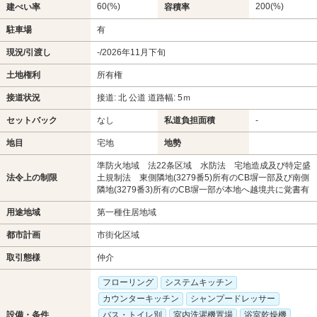
60(%)
200(%)
建ぺい率
容積率
駐車場
有
現況/引渡し
-/2026年11月下旬
土地権利
所有権
接道状況
接道: 北 公道 道路幅: 5ｍ
セットバック
なし
私道負担面積
-
地目
宅地
地勢
準防火地域 法22条区域 水防法 宅地造成及び特定盛
法令上の制限
土規制法 東側隣地(3279番5)所有のCB塀一部及び南側
隣地(3279番3)所有のCB塀一部が本地へ越境共に覚書有
用途地域
第一種住居地域
都市計画
市街化区域
取引態様
仲介
フローリング
システムキッチン
カウンターキッチン
シャンプードレッサー
設備・条件
バス・トイレ別
室内洗濯機置場
浴室乾燥機