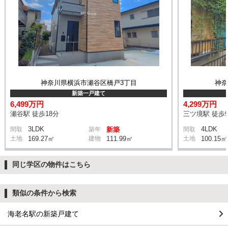
神奈川県横浜市瀬谷区橋戸3丁目
神
新築一戸建て
6,499万円
4,299万円
瀬谷駅 徒歩18分
三ツ境駅 徒歩
3LDK
4LDK
間取
築年
新築
間取
土地
169.27㎡
建物
111.99㎡
土地
100.15㎡
同じ学区の物件はこちら
類似の条件から検索
海老名駅の新築戸建て