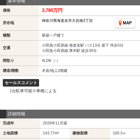
基本情報
3,780万円
価格
神奈川県海老名市大谷南3丁目
所在地
MAP
種類
新築一戸建て
小田急小田原線 海老名駅 バス13分 坂下 停歩5分
交通
小田急小田原線 厚木駅 徒歩30分
間取り
4LDK（-）
構造/階数
木造/地上2階建
セールスコメント
1台駐車可能※車種による
詳細情報
完成年
2026年11月築
土地面積
143.77m²
建物面積
100.3㎡