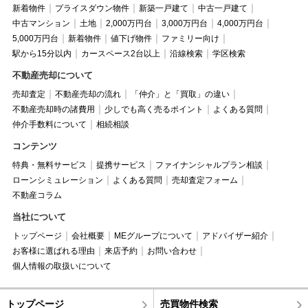
新着物件
プライスダウン物件
新築一戸建て
中古一戸建て
中古マンション
土地
2,000万円台
3,000万円台
4,000万円台
5,000万円台
新着物件
値下げ物件
ファミリー向け
駅から15分以内
カースペース2台以上
沿線検索
学区検索
不動産売却について
売却査定
不動産売却の流れ
「仲介」と「買取」の違い
不動産売却時の諸費用
少しでも高く売るポイント
よくある質問
仲介手数料について
相続相談
コンテンツ
特典・無料サービス
提携サービス
ファイナンシャルプラン相談
ローンシミュレーション
よくある質問
売却査定フォーム
不動産コラム
当社について
トップページ
会社概要
MEグループについて
アドバイザー紹介
お客様に選ばれる理由
来店予約
お問い合わせ
個人情報の取扱いについて
トップページ
売買物件検索