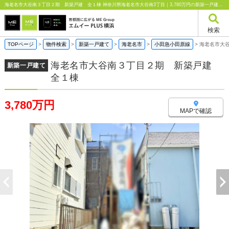
海老名市大谷南３丁目２期 新築戸建 全１棟 神奈川県海老名市大谷南3丁目｜3,780万円の新築一戸建て｜エムイーPLUS横浜
検索
TOPページ
>
物件検索
>
新築一戸建て
>
海老名市
>
小田急小田原線
>
海老名市大
海老名市大谷南３丁目２期 新築戸建
新築一戸建て
全１棟
3,780万円
MAPで確認