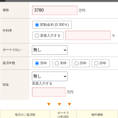
価格
万円
変動金利 (0.300％)
年利率
直接入力する
％
ボーナス払い
返済年数
35年
30年
25年
20年
直接入力する
頭金
万円
ボーナス
毎月のご返済額
物件価格
(×年2回)