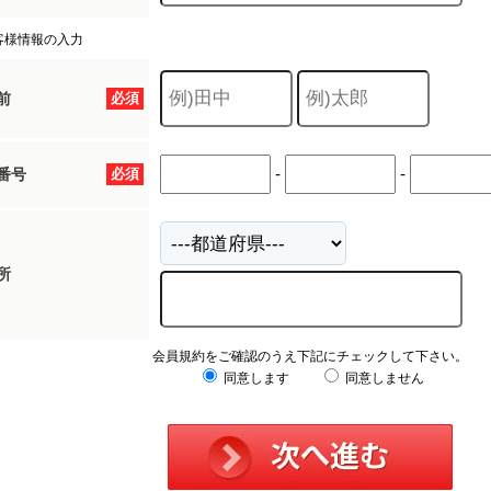
客様情報の入力
前
必須
-
-
番号
必須
所
会員規約をご確認のうえ下記にチェックして下さい。
同意します
同意しません