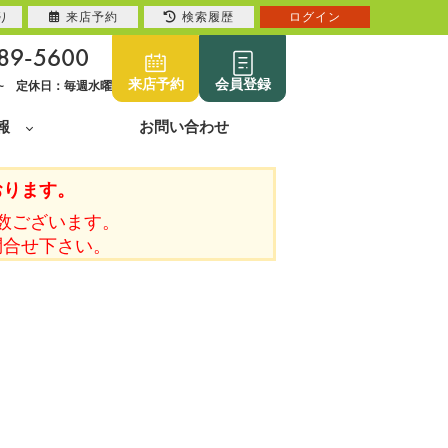
り
来店予約
検索履歴
ログイン
89-5600
来店予約
会員登録
0~ 定休日：毎週水曜
報
お問い合わせ
おります。
数ございます。
問合せ下さい。