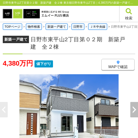
日野市東平山2丁目第０２期 新築戸建 全２棟 東京都日野市東平山2丁目｜4,380万円の新築一戸建て｜エムイーPLUS横浜
検索
TOPページ
>
物件検索
>
新築一戸建て
>
日野市
>
ＪＲ中央線
>
日野市東平山2丁
日野市東平山2丁目第０２期 新築戸
新築一戸建て
建 全２棟
4,380万円
値下がり
MAPで確認