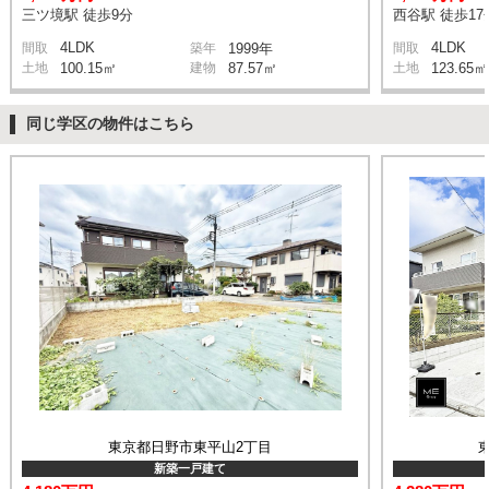
三ツ境駅 徒歩9分
西谷駅 徒歩17
4LDK
4LDK
間取
築年
1999年
間取
土地
100.15㎡
建物
87.57㎡
土地
123.65㎡
同じ学区の物件はこちら
東京都日野市東平山2丁目
新築一戸建て