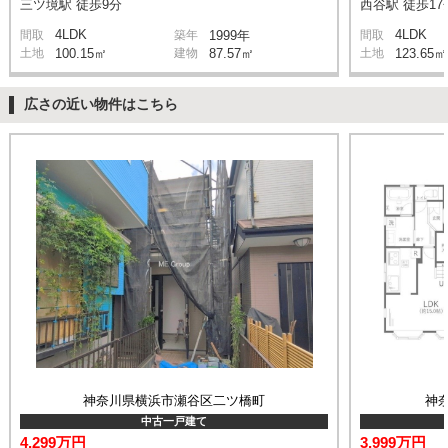
三ツ境駅 徒歩9分
西谷駅 徒歩17
4LDK
4LDK
間取
築年
1999年
間取
土地
100.15㎡
建物
87.57㎡
土地
123.65㎡
広さの近い物件はこちら
神奈川県横浜市瀬谷区二ツ橋町
神
中古一戸建て
4,299万円
3,999万円