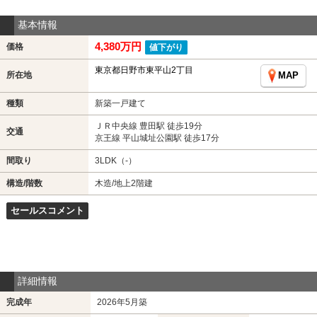
基本情報
4,380万円
価格
値下がり
東京都日野市東平山2丁目
所在地
MAP
種類
新築一戸建て
ＪＲ中央線 豊田駅 徒歩19分
交通
京王線 平山城址公園駅 徒歩17分
間取り
3LDK（-）
構造/階数
木造/地上2階建
セールスコメント
詳細情報
完成年
2026年5月築