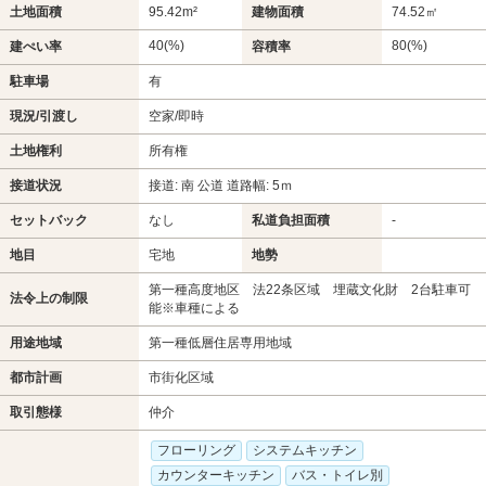
土地面積
95.42m²
建物面積
74.52㎡
40(%)
80(%)
建ぺい率
容積率
駐車場
有
現況/引渡し
空家/即時
土地権利
所有権
接道状況
接道: 南 公道 道路幅: 5ｍ
セットバック
なし
私道負担面積
-
地目
宅地
地勢
第一種高度地区 法22条区域 埋蔵文化財 2台駐車可
法令上の制限
能※車種による
用途地域
第一種低層住居専用地域
都市計画
市街化区域
取引態様
仲介
フローリング
システムキッチン
カウンターキッチン
バス・トイレ別