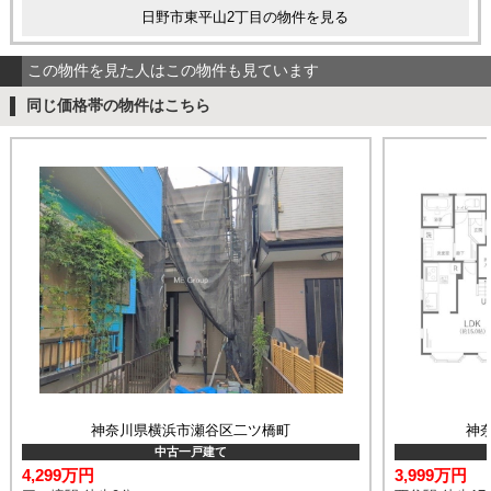
日野市東平山2丁目の物件を見る
この物件を見た人はこの物件も見ています
同じ価格帯の物件はこちら
神奈川県横浜市瀬谷区二ツ橋町
神
中古一戸建て
4,299万円
3,999万円