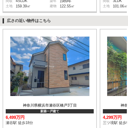
4SLDK
3LDK
間取
築年
1989年
間取
土地
159.39㎡
建物
122.55㎡
土地
101.06㎡
広さの近い物件はこちら
神奈川県横浜市瀬谷区橋戸3丁目
神
新築一戸建て
6,499万円
4,299万円
瀬谷駅 徒歩18分
三ツ境駅 徒歩