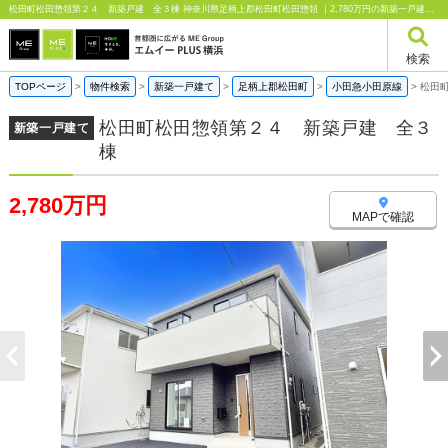
松田町松田惣領第２４ 新築戸建 全３棟 神奈川県足柄上郡松田町松田惣領 ｜2,780万円の新築一戸建て｜エムイーPLUS横浜
検索
TOPページ
>
物件検索
>
新築一戸建て
>
足柄上郡松田町
>
小田急小田原線
>
松田
松田町松田惣領第２４ 新築戸建 全３
新築一戸建て
棟
2,780万円
MAPで確認