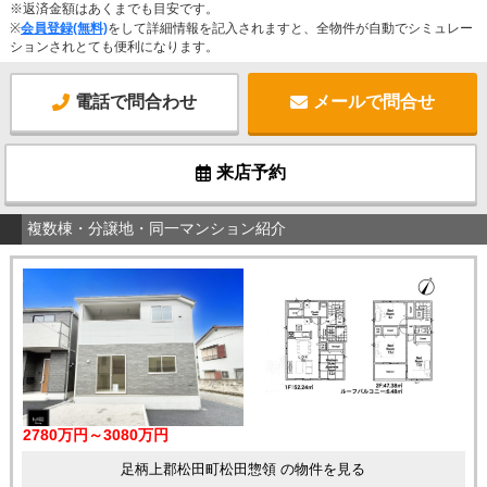
※返済金額はあくまでも目安です。
※
会員登録(無料)
をして詳細情報を記入されますと、全物件が自動でシミュレー
ションされとても便利になります。
電話で問合わせ
メールで問合せ
来店予約
複数棟・分譲地・同一マンション紹介
2780万円～3080万円
足柄上郡松田町松田惣領 の物件を見る