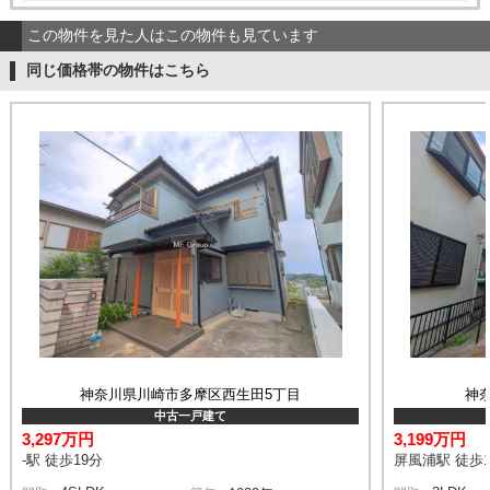
この物件を見た人はこの物件も見ています
同じ価格帯の物件はこちら
神奈川県川崎市多摩区西生田5丁目
神
中古一戸建て
3,297万円
3,199万円
-駅 徒歩19分
屏風浦駅 徒歩1