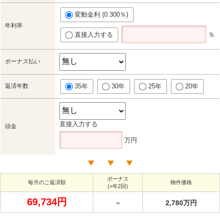
変動金利 (0.300％)
年利率
直接入力する
％
ボーナス払い
返済年数
35年
30年
25年
20年
直接入力する
頭金
万円
ボーナス
毎月のご返済額
物件価格
(×年2回)
69,734円
－
2,780万円