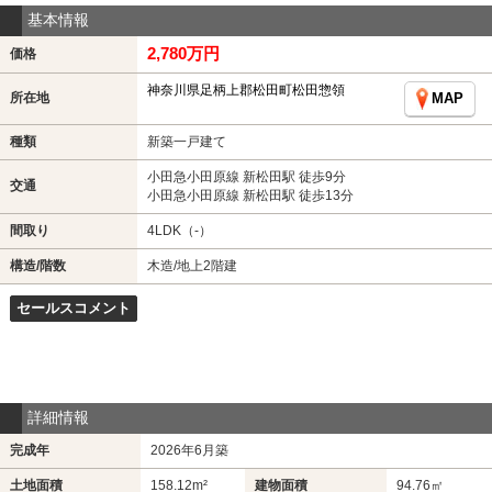
基本情報
2,780万円
価格
神奈川県足柄上郡松田町松田惣領
所在地
MAP
種類
新築一戸建て
小田急小田原線 新松田駅 徒歩9分
交通
小田急小田原線 新松田駅 徒歩13分
間取り
4LDK（-）
構造/階数
木造/地上2階建
セールスコメント
詳細情報
完成年
2026年6月築
土地面積
158.12m²
建物面積
94.76㎡