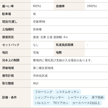
60(%)
160(%)
建ぺい率
容積率
駐車場
有
現況/引渡し
空家/即時
土地権利
所有権
接道状況
接道: 北東 公道 道路幅: 4ｍ
セットバック
なし
私道負担面積
-
地目
宅地
地勢
法令上の制限
敷地内に電柱及び支線が入る場合があります。
用途地域
第二種住居地域
都市計画
市街化区域
取引態様
仲介
フローリング
システムキッチン
設備・条件
シャンプードレッサー
シャワートイレ
床下収納
バルコニー
TVドアホン
カースペース2台以上