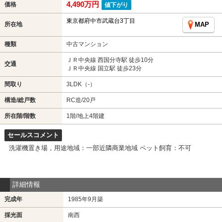
4,490万円
価格
値下がり
東京都府中市武蔵台3丁目
所在地
MAP
種類
中古マンション
ＪＲ中央線 西国分寺駅 徒歩10分
交通
ＪＲ中央線 国立駅 徒歩23分
間取り
3LDK（-）
構造/総戸数
RC造/20戸
所在階/階数
1階/地上4階建
セールスコメント
洗濯機置き場，用途地域：一部近隣商業地域 ペット飼育：不可
詳細情報
完成年
1985年9月築
採光面
南西