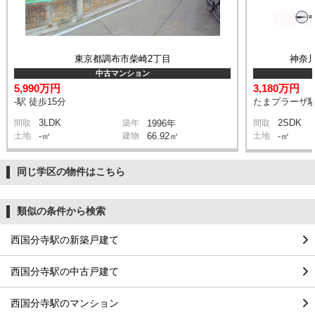
東京都調布市柴崎2丁目
神奈
中古マンション
5,990万円
3,180万円
-駅 徒歩15分
たまプラーザ駅
3LDK
2SDK
間取
築年
1996年
間取
土地
-㎡
建物
66.92㎡
土地
-㎡
同じ学区の物件はこちら
類似の条件から検索
西国分寺駅の新築戸建て
西国分寺駅の中古戸建て
西国分寺駅のマンション