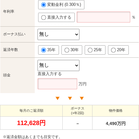
変動金利 (0.300％)
年利率
直接入力する
％
ボーナス払い
返済年数
35年
30年
25年
20年
直接入力する
頭金
万円
ボーナス
毎月のご返済額
物件価格
(×年2回)
112,628円
－
4,490万円
※返済金額はあくまでも目安です。