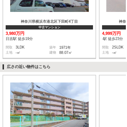
神奈川県横浜市港北区下田町4丁目
神奈
中古マンション
3,980万円
4,999万円
日吉駅 徒歩19分
-駅 徒歩23分
3LDK
2SLDK
間取
築年
1971年
間取
土地
-㎡
建物
88.07㎡
土地
-㎡
広さの近い物件はこちら