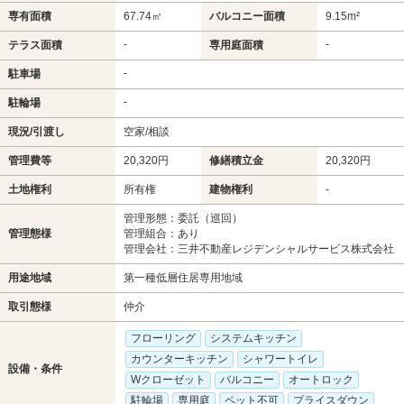
専有面積
67.74㎡
バルコニー面積
9.15m²
-
-
テラス面積
専用庭面積
-
駐車場
-
駐輪場
現況/引渡し
空家/相談
管理費等
20,320円
修繕積立金
20,320円
土地権利
所有権
建物権利
-
管理形態：委託（巡回）
管理態様
管理組合：あり
管理会社：三井不動産レジデンシャルサービス株式会社
用途地域
第一種低層住居専用地域
取引態様
仲介
フローリング
システムキッチン
カウンターキッチン
シャワートイレ
設備・条件
Wクローゼット
バルコニー
オートロック
駐輪場
専用庭
ペット不可
プライスダウン