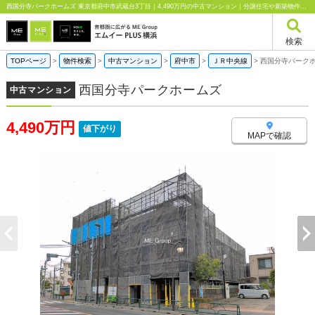
西国分寺パークホームズ 東京都府中市武蔵台3丁目｜4,490万円の中古マンション｜分譲住宅や新築物件｜エムイーPLUS横浜
検索
TOPページ
>
物件検索
>
中古マンション
>
府中市
>
ＪＲ中央線
>
西国分寺パーク
西国分寺パークホームズ
中古マンション
4,490万円
値下がり
MAPで確認