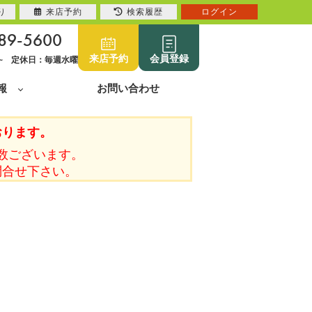
り
来店予約
検索履歴
ログイン
89-5600
来店予約
会員登録
0~ 定休日：毎週水曜
報
お問い合わせ
おります。
数ございます。
問合せ下さい。