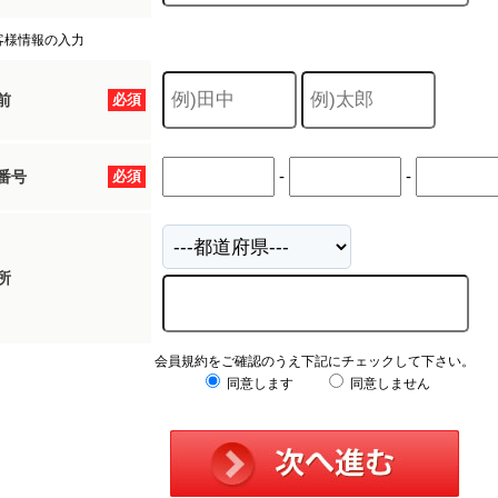
客様情報の入力
前
必須
-
-
番号
必須
所
会員規約をご確認のうえ下記にチェックして下さい。
同意します
同意しません