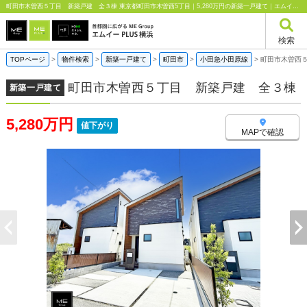
町田市木曽西５丁目 新築戸建 全３棟 東京都町田市木曽西5丁目｜5,280万円の新築一戸建て｜エムイーPLUS横浜
検索
TOPページ
>
物件検索
>
新築一戸建て
>
町田市
>
小田急小田原線
>
町田市木曽西
町田市木曽西５丁目 新築戸建 全３棟
新築一戸建て
5,280万円
値下がり
MAPで確認