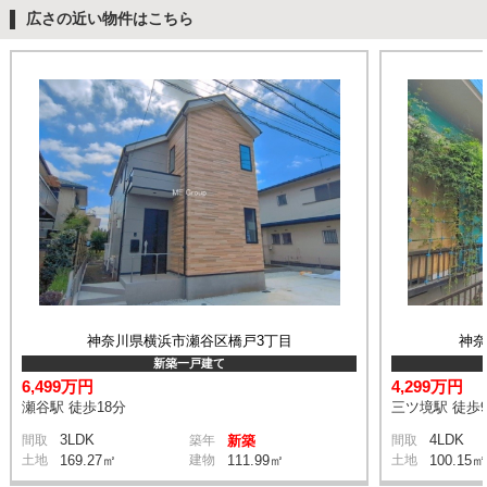
広さの近い物件はこちら
神奈川県横浜市瀬谷区橋戸3丁目
神
新築一戸建て
6,499万円
4,299万円
瀬谷駅 徒歩18分
三ツ境駅 徒歩
3LDK
4LDK
間取
築年
新築
間取
土地
169.27㎡
建物
111.99㎡
土地
100.15㎡