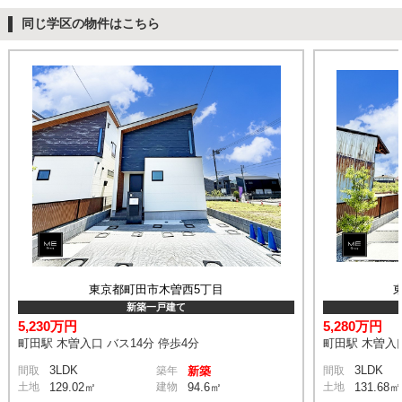
同じ学区の物件はこちら
東京都町田市木曽西5丁目
新築一戸建て
5,230万円
5,280万円
町田駅 木曽入口 バス14分 停歩4分
町田駅 木曽入口
3LDK
3LDK
間取
築年
新築
間取
土地
129.02㎡
建物
94.6㎡
土地
131.68㎡