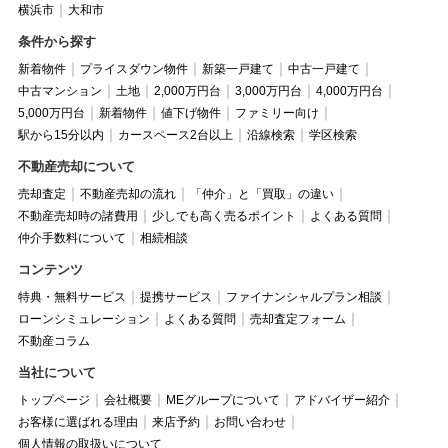
横浜市
大和市
条件から探す
新着物件
プライスダウン物件
新築一戸建て
中古一戸建て
中古マンション
土地
2,000万円台
3,000万円台
4,000万円台
5,000万円台
新着物件
値下げ物件
ファミリー向け
駅から15分以内
カースペース2台以上
沿線検索
学区検索
不動産売却について
売却査定
不動産売却の流れ
「仲介」と「買取」の違い
不動産売却時の諸費用
少しでも高く売るポイント
よくある質問
仲介手数料について
相続相談
コンテンツ
特典・無料サービス
提携サービス
ファイナンシャルプラン相談
ローンシミュレーション
よくある質問
売却査定フォーム
不動産コラム
当社について
トップページ
会社概要
MEグループについて
アドバイザー紹介
お客様に選ばれる理由
来店予約
お問い合わせ
個人情報の取扱いについて