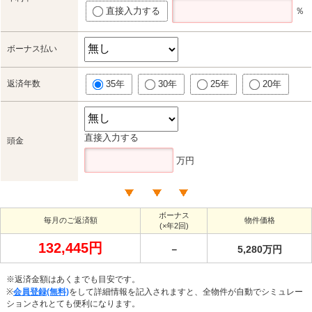
直接入力する
％
ボーナス払い
返済年数
35年
30年
25年
20年
直接入力する
頭金
万円
ボーナス
毎月のご返済額
物件価格
(×年2回)
132,445円
－
5,280万円
※返済金額はあくまでも目安です。
※
会員登録(無料)
をして詳細情報を記入されますと、全物件が自動でシミュレー
ションされとても便利になります。