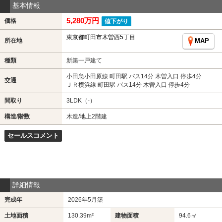
基本情報
5,280万円
価格
値下がり
東京都町田市木曽西5丁目
所在地
MAP
種類
新築一戸建て
小田急小田原線 町田駅 バス14分 木曽入口 停歩4分
交通
ＪＲ横浜線 町田駅 バス14分 木曽入口 停歩4分
間取り
3LDK（-）
構造/階数
木造/地上2階建
セールスコメント
詳細情報
完成年
2026年5月築
土地面積
130.39m²
建物面積
94.6㎡