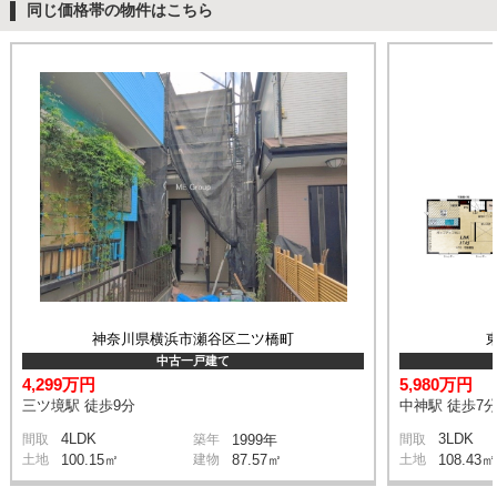
同じ価格帯の物件はこちら
神奈川県横浜市瀬谷区二ツ橋町
中古一戸建て
4,299万円
5,980万円
三ツ境駅 徒歩9分
中神駅 徒歩7
4LDK
3LDK
間取
築年
1999年
間取
土地
100.15㎡
建物
87.57㎡
土地
108.43㎡