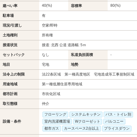
40(%)
80(%)
建ぺい率
容積率
駐車場
有
現況/引渡し
空家/即時
土地権利
所有権
接道状況
接道: 北西 公道 道路幅: 5ｍ
セットバック
なし
私道負担面積
-
地目
宅地
地勢
法令上の制限
法22条区域 第一種高度地区 宅地造成等工事規制区域
用途地域
第一種低層住居専用地域
都市計画
市街化区域
取引態様
仲介
フローリング
システムキッチン
バス・トイレ別
設備・条件
室内洗濯機置場
Wクローゼット
バルコニー
都市ガス
カースペース2台以上
プライスダウン