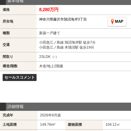
基本情報
8,280万円
価格
神奈川県藤沢市鵠沼海岸3丁目
所在地
MAP
種類
新築一戸建て
小田急江ノ島線 鵠沼海岸駅 徒歩7分
交通
小田急江ノ島線 本鵠沼駅 徒歩19分
間取り
2SLDK（-）
構造/階数
木造/地上2階建
セールスコメント
詳細情報
完成年
2026年9月築
土地面積
149.76m²
建物面積
104.12㎡