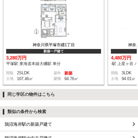
神奈川県平塚市纒1丁目
神奈
新築一戸建て
3,280万円
4,480万円
平塚駅 東海道本線大磯駅 車分
-駅 上星ヶ谷 
2SLDK
3LDK
間取
築年
新築
間取
土地
107.46㎡
建物
94.76㎡
土地
94.01㎡
同じ学区の物件はこちら
類似の条件から検索
鵠沼海岸駅の新築戸建て
鵠沼海岸駅の中古戸建て