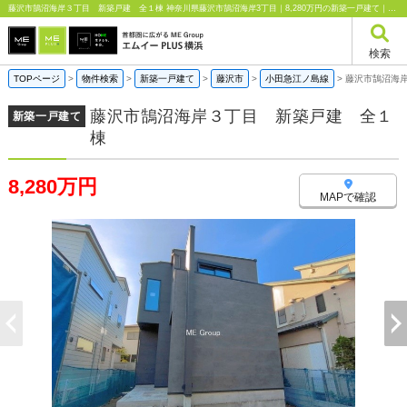
藤沢市鵠沼海岸３丁目 新築戸建 全１棟 神奈川県藤沢市鵠沼海岸3丁目｜8,280万円の新築一戸建て｜エムイーPLUS横浜
検索
TOPページ
>
物件検索
>
新築一戸建て
>
藤沢市
>
小田急江ノ島線
>
藤沢市鵠沼海
藤沢市鵠沼海岸３丁目 新築戸建 全１
新築一戸建て
棟
8,280万円
MAPで確認