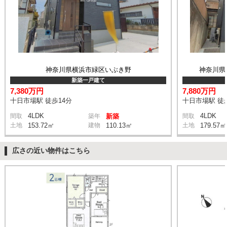
神奈川県横浜市緑区いぶき野
神奈川県
新築一戸建て
7,380万円
7,880万円
十日市場駅 徒歩14分
十日市場駅 徒
4LDK
4LDK
間取
築年
新築
間取
土地
153.72㎡
建物
110.13㎡
土地
179.57㎡
広さの近い物件はこちら