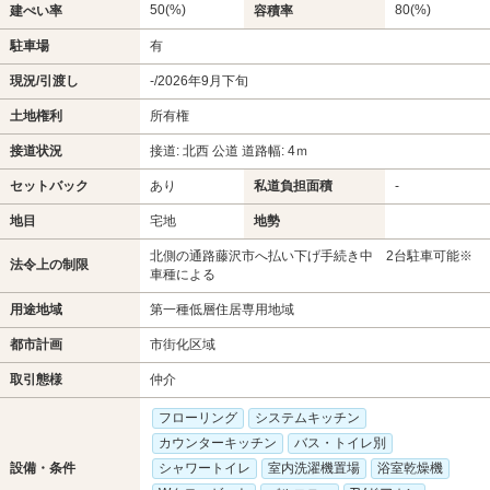
50(%)
80(%)
建ぺい率
容積率
駐車場
有
現況/引渡し
-/2026年9月下旬
土地権利
所有権
接道状況
接道: 北西 公道 道路幅: 4ｍ
セットバック
あり
私道負担面積
-
地目
宅地
地勢
北側の通路藤沢市へ払い下げ手続き中 2台駐車可能※
法令上の制限
車種による
用途地域
第一種低層住居専用地域
都市計画
市街化区域
取引態様
仲介
フローリング
システムキッチン
カウンターキッチン
バス・トイレ別
設備・条件
シャワートイレ
室内洗濯機置場
浴室乾燥機