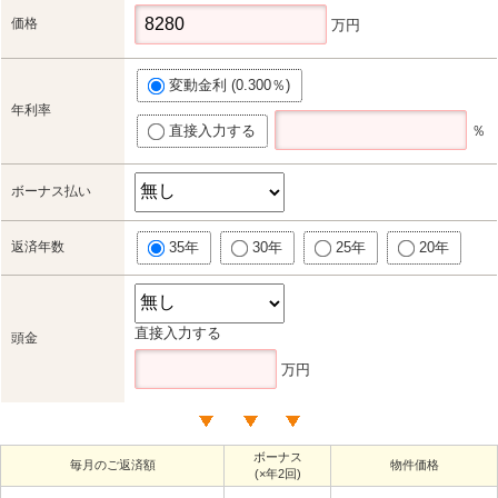
価格
万円
変動金利 (0.300％)
年利率
直接入力する
％
ボーナス払い
返済年数
35年
30年
25年
20年
直接入力する
頭金
万円
ボーナス
毎月のご返済額
物件価格
(×年2回)