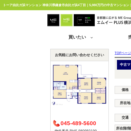
トーア由比ガ浜マンション 神奈川県鎌倉市由比ガ浜4丁目｜5,980万円の中古マンション
買いたい
TOPページ
お気軽にお問い合わせください
中古マ
価格
所在地
交通
045-489-5600
所在階/