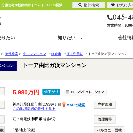
物件検索
お気に入
｜分譲住宅や新築物件｜エムイーPLUS横浜
045-4
営業時間：9:0
売りたい
知りたい
会社情
>
>
>
>
物件検索
>
中古マンション
鎌倉市
江ノ島電鉄
トーア由比ガ浜マンション
トーア由比ガ浜マンション
ンション
5,980万円
値下がり
神奈川県鎌倉市由比ガ浜4丁目
専有面積
MAPで確認
この地域周辺の物件を見る
江ノ島電鉄
和田塚
徒歩6分
管理費等
1階/地上3階建
階数
バルコニー面積