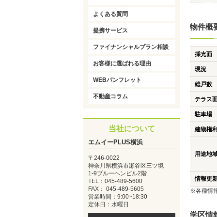
よくある質問
物件概
提携サービス
ファイナンシャルプラン相談
採光面
お客様に選ばれる理由
現況
WEBパンフレット
総戸数
不動産コラム
テラス
駐車場
当社について
建物権
エムイーPLUS横浜
用途地
〒246-0022
神奈川県横浜市瀬谷区三ツ境
1-9ブルーヘンビル2階
情報更
TEL：045-489-5600
FAX： 045-489-5605
※各種情
営業時間：9:00~18:30
定休日：水曜日
学区情