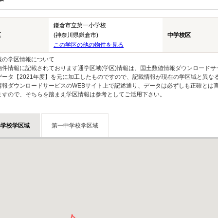
鎌倉市立第一小学校
区
(神奈川県鎌倉市)
中学校区
この学区の他の物件を見る
報の学区情報について
物件情報に記載されております通学区域(学区)情報は、国土数値情報ダウンロードサ
データ【2021年度】を元に加工したものですので、記載情報が現在の学区域と異な
情報ダウンロードサービスのWEBサイト上で記述通り、データは必ずしも正確とは言
ますので、そちらを踏まえ学区情報は参考としてご活用下さい。
小学校学区域
第一中学校学区域