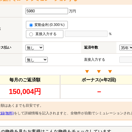
万円
変動金利 (0.300％)
率
直接入力する
％
ナス払い
返済年数
直接入力する
毎月のご返済額
ボーナス(×年2回)
150,004円
－
金額はあくまでも目安です。
録(無料)
をして詳細情報を記入されますと、全物件が自動でシミュレーションされ
らの物件を見たお客様はこんな物件もチェックしています。