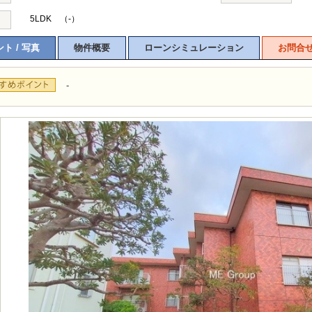
5LDK （-）
ト / 写真
物件概要
ローンシミュレーション
お問合
-