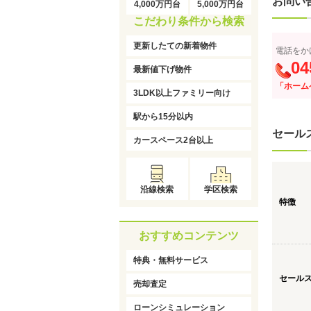
お問い
4,000万円台
5,000万円台
こだわり条件から検索
更新したての新着物件
電話をか
04
最新値下げ物件
「ホーム
3LDK以上ファミリー向け
駅から15分以内
セール
カースペース2台以上
沿線検索
学区検索
特徴
おすすめコンテンツ
特典・無料サービス
セール
売却査定
ローンシミュレーション