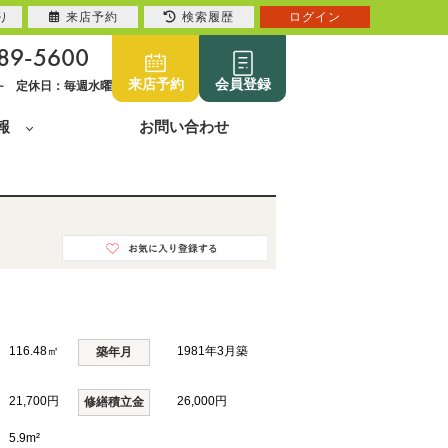
り
来店予約
検索履歴
ログイン
89-5600
来店予約
会員登録
0~ 定休日：毎週水曜
報
お問い合わせ
116.48㎡
1981年3月築
築年月
21,700円
26,000円
修繕積立金
5.9m²