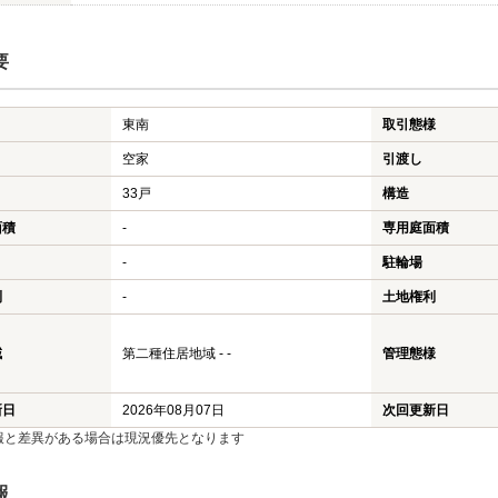
要
東南
取引態様
空家
引渡し
33戸
構造
面積
-
専用庭面積
-
駐輪場
利
-
土地権利
域
第二種住居地域 - -
管理態様
新日
2026年08月07日
次回更新日
報と差異がある場合は現況優先となります
報