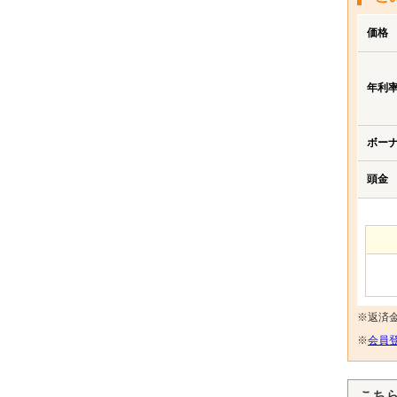
価格
年利
ボー
頭金
※返済
※
会員登
こち