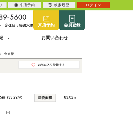
り
来店予約
検索履歴
ログイン
89-5600
来店予約
会員登録
0~ 定休日：毎週水曜
報
お問い合わせ
建 全８棟
05m² (33.29坪)
83.02㎡
建物面積
K （-）