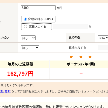
万円
変動金利 (0.300％)
率
直接入力する
％
ナス払い
返済年数
直接入力する
毎月のご返済額
ボーナス(×年2回)
162,797円
－
金額はあくまでも目安です。
録(無料)
をして詳細情報を記入されますと、全物件が自動でシミュレーションされ
らの物件は複数区画の分譲地・他にも販売中のマンションがあります。