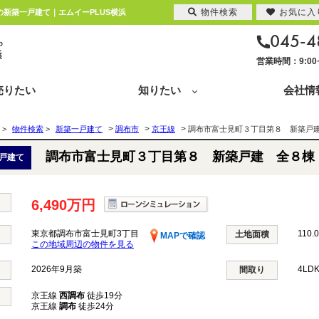
物件検索
お気に入
の新築一戸建て｜エムイーPLUS横浜
045-4
営業時間：9:0
売りたい
知りたい
会社情
>
>
>
>
物件検索
>
新築一戸建て
調布市
京王線
調布市富士見町３丁目第８ 新築戸
調布市富士見町３丁目第８ 新築戸建 全８棟
戸建て
6,490万円
東京都調布市富士見町3丁目
110.
土地面積
MAPで確認
この地域周辺の物件を見る
2026年9月築
4LD
間取り
京王線
西調布
徒歩19分
京王線
調布
徒歩24分