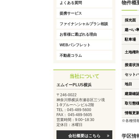
物件概
よくある質問
提携サービス
採光面
ファイナンシャルプラン相談
建ぺい
お客様に選ばれる理由
駐車場
WEBパンフレット
土地権
不動産コラム
接道状
セット
当社について
地目
エムイーPLUS横浜
建築確
〒246-0022
神奈川県横浜市瀬谷区三ツ境
取引態
1-9ブルーヘンビル2階
TEL：045-489-5600
情報更
FAX： 045-489-5605
営業時間：9:00~18:30
※各種情
定休日：水曜日
会社概要はこちら
学区情