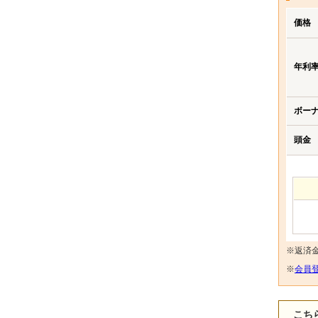
価格
年利
ボー
頭金
※返済
※
会員登
こち