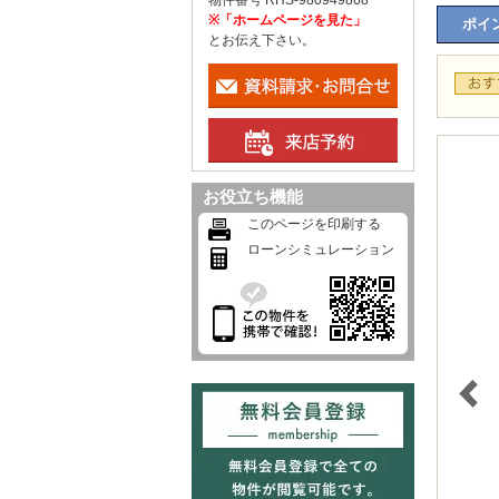
物件番号 RHS-980949868
※「ホームページを見た」
ポイン
とお伝え下さい。
お役立ち機能
このページを印刷する
ローンシミュレーション