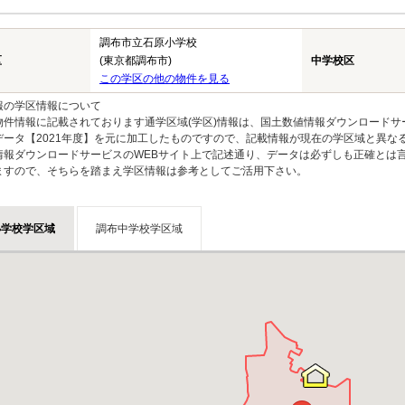
調布市立石原小学校
区
(東京都調布市)
中学校区
この学区の他の物件を見る
報の学区情報について
物件情報に記載されております通学区域(学区)情報は、国土数値情報ダウンロードサ
データ【2021年度】を元に加工したものですので、記載情報が現在の学区域と異な
情報ダウンロードサービスのWEBサイト上で記述通り、データは必ずしも正確とは言
ますので、そちらを踏まえ学区情報は参考としてご活用下さい。
小学校学区域
調布中学校学区域