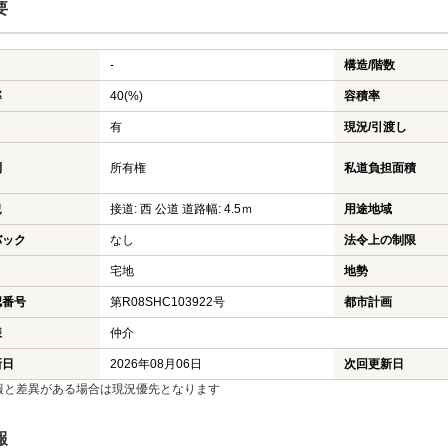
要
-
構造/階数
率
40(%)
容積率
有
現況/引渡し
利
所有権
私道負担面積
況
接道: 西 公道 道路幅: 4.5ｍ
用途地域
バック
なし
法令上の制限
宅地
地勢
認番号
第R08SHC103922号
都市計画
様
仲介
新日
2026年08月06日
次回更新日
報と差異がある場合は現況優先となります
報