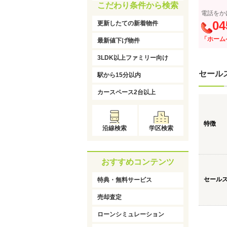
こだわり条件から検索
電話をか
04
更新したての新着物件
「ホーム
最新値下げ物件
3LDK以上ファミリー向け
セール
駅から15分以内
カースペース2台以上
特徴
沿線検索
学区検索
おすすめコンテンツ
セール
特典・無料サービス
売却査定
ローンシミュレーション