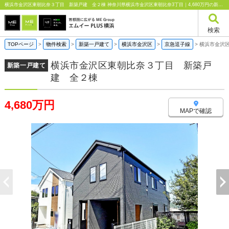
横浜市金沢区東朝比奈３丁目 新築戸建 全２棟 神奈川県横浜市金沢区東朝比奈3丁目｜4,680万円の新築一戸建て｜エムイーPLUS横浜
検索
TOPページ
>
物件検索
>
新築一戸建て
>
横浜市金沢区
>
京急逗子線
>
横浜市金沢
横浜市金沢区東朝比奈３丁目 新築戸
新築一戸建て
建 全２棟
4,680万円
MAPで確認