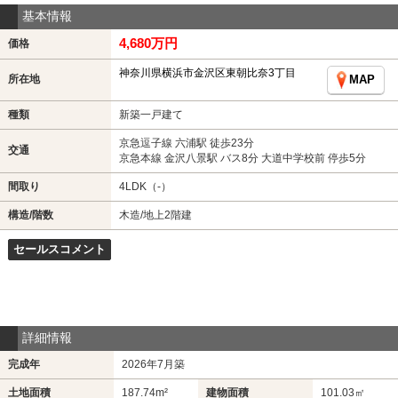
基本情報
4,680万円
価格
神奈川県横浜市金沢区東朝比奈3丁目
所在地
MAP
種類
新築一戸建て
京急逗子線 六浦駅 徒歩23分
交通
京急本線 金沢八景駅 バス8分 大道中学校前 停歩5分
間取り
4LDK（-）
構造/階数
木造/地上2階建
セールスコメント
詳細情報
完成年
2026年7月築
土地面積
187.74m²
建物面積
101.03㎡