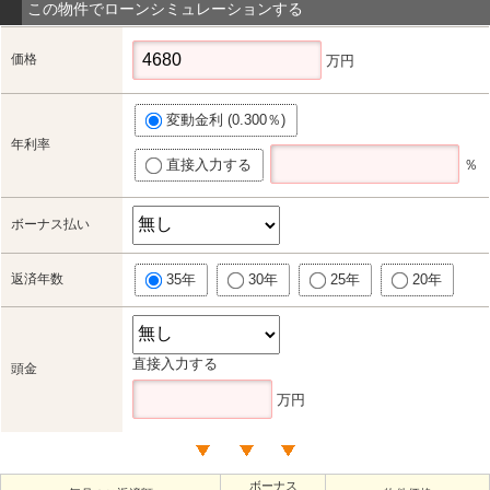
この物件でローンシミュレーションする
価格
万円
変動金利 (0.300％)
年利率
直接入力する
％
ボーナス払い
返済年数
35年
30年
25年
20年
直接入力する
頭金
万円
ボーナス