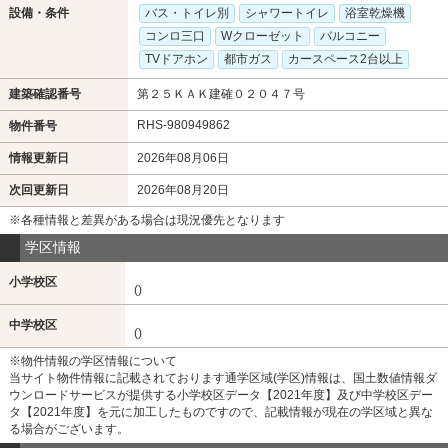
設備・条件
バス・トイレ別
シャワートイレ
浴室乾燥機
コンロ三口
Wクローゼット
バルコニー
TVドアホン
都市ガス
カースペース2台以上
建築確認番号
第２５ＫＡＫ建確０２０４７号
RHS-980949862
物件番号
情報更新日
2026年08月06日
次回更新日
2026年08月20日
※各種情報と差異がある場合は現況優先となります
学区情報
小学校区
()
中学校区
()
※物件情報の学区情報について
当サイト物件情報に記載されております通学区域(学区)情報は、国土数値情報ダ
ウンロードサービスが提供する小学校区データ【2021年度】及び中学校区デー
タ【2021年度】を元に加工したものですので、記載情報が現在の学区域と異な
る場合がございます。