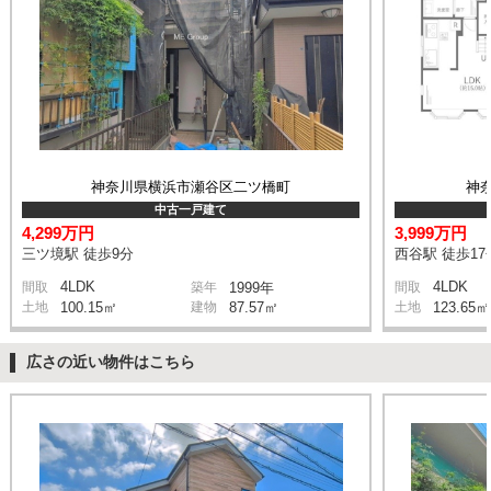
神奈川県横浜市瀬谷区二ツ橋町
神
中古一戸建て
4,299万円
3,999万円
三ツ境駅 徒歩9分
西谷駅 徒歩17
4LDK
4LDK
間取
築年
1999年
間取
土地
100.15㎡
建物
87.57㎡
土地
123.65㎡
広さの近い物件はこちら