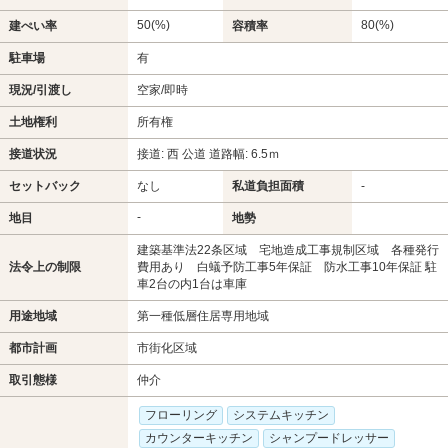
50(%)
80(%)
建ぺい率
容積率
駐車場
有
現況/引渡し
空家/即時
土地権利
所有権
接道状況
接道: 西 公道 道路幅: 6.5ｍ
セットバック
なし
私道負担面積
-
-
地目
地勢
建築基準法22条区域 宅地造成工事規制区域 各種発行
法令上の制限
費用あり 白蟻予防工事5年保証 防水工事10年保証 駐
車2台の内1台は車庫
用途地域
第一種低層住居専用地域
都市計画
市街化区域
取引態様
仲介
フローリング
システムキッチン
カウンターキッチン
シャンプードレッサー