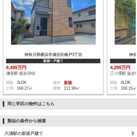
神奈川県横浜市瀬谷区橋戸3丁目
神
新築一戸建て
6,499万円
4,299万円
瀬谷駅 徒歩18分
三ツ境駅 徒歩
3LDK
4LDK
間取
築年
新築
間取
土地
169.27㎡
建物
111.99㎡
土地
100.15㎡
同じ学区の物件はこちら
類似の条件から検索
六浦駅の新築戸建て