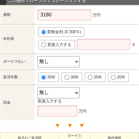
この物件でローンシミュレーションする
価格
万円
変動金利 (0.300％)
年利率
直接入力する
％
ボーナス払い
返済年数
35年
30年
25年
20年
直接入力する
頭金
万円
ボーナス
毎月のご返済額
物件価格