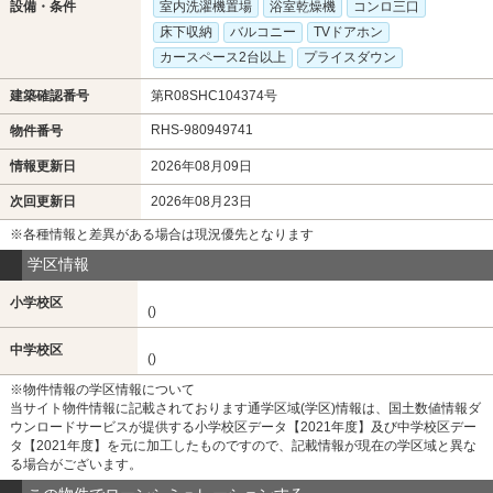
設備・条件
室内洗濯機置場
浴室乾燥機
コンロ三口
床下収納
バルコニー
TVドアホン
カースペース2台以上
プライスダウン
建築確認番号
第R08SHC104374号
RHS-980949741
物件番号
情報更新日
2026年08月09日
次回更新日
2026年08月23日
※各種情報と差異がある場合は現況優先となります
学区情報
小学校区
()
中学校区
()
※物件情報の学区情報について
当サイト物件情報に記載されております通学区域(学区)情報は、国土数値情報ダ
ウンロードサービスが提供する小学校区データ【2021年度】及び中学校区デー
タ【2021年度】を元に加工したものですので、記載情報が現在の学区域と異な
る場合がございます。