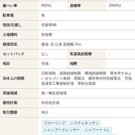
60(%)
200(%)
建ぺい率
容積率
駐車場
有
現況/引渡し
空家/即時
土地権利
所有権
接道状況
接道: 北 公道 道路幅: 6ｍ
セットバック
なし
私道負担面積
-
地目
宅地
地勢
日影規制 道路斜線制限 隣地斜線制限 厚木市すみよ
法令上の制限
いまちづくり条例 景観法 都市再生特別措置法 宅地
造成等工事規制区域 準防火地域
用途地域
第一種住居地域
都市計画
市街化区域
取引態様
仲介
フローリング
システムキッチン
シャンプードレッサー
シャワートイレ