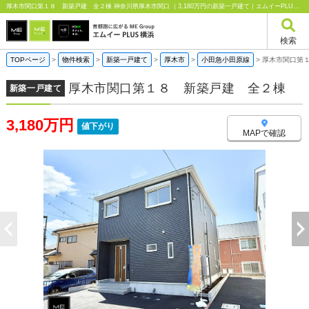
厚木市関口第１８ 新築戸建 全２棟 神奈川県厚木市関口 ｜3,180万円の新築一戸建て｜エムイーPLUS横浜
検索
TOPページ
>
物件検索
>
新築一戸建て
>
厚木市
>
小田急小田原線
>
厚木市関口第
厚木市関口第１８ 新築戸建 全２棟
新築一戸建て
3,180万円
値下がり
MAPで確認