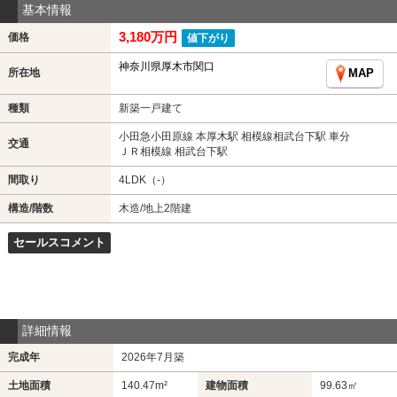
基本情報
3,180万円
価格
値下がり
神奈川県厚木市関口
所在地
MAP
種類
新築一戸建て
小田急小田原線 本厚木駅 相模線相武台下駅 車分
交通
ＪＲ相模線 相武台下駅
間取り
4LDK（-）
構造/階数
木造/地上2階建
セールスコメント
詳細情報
完成年
2026年7月築
土地面積
140.47m²
建物面積
99.63㎡