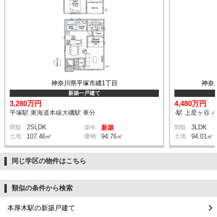
神奈川県平塚市纒1丁目
神奈
新築一戸建て
3,280万円
4,480万円
平塚駅 東海道本線大磯駅 車分
-駅 上星ヶ谷 
2SLDK
3LDK
間取
築年
新築
間取
土地
107.46㎡
建物
94.76㎡
土地
94.01㎡
同じ学区の物件はこちら
類似の条件から検索
本厚木駅の新築戸建て