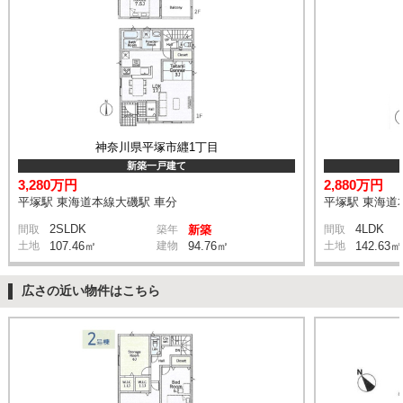
神奈川県平塚市纒1丁目
新築一戸建て
3,280万円
2,880万円
平塚駅 東海道本線大磯駅 車分
平塚駅 東海道
2SLDK
4LDK
間取
築年
新築
間取
土地
107.46㎡
建物
94.76㎡
土地
142.63㎡
広さの近い物件はこちら