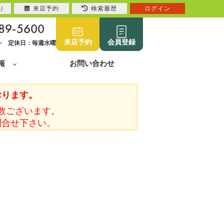
り
来店予約
検索履歴
ログイン
89-5600
来店予約
会員登録
0~ 定休日：毎週水曜
報
お問い合わせ
おります。
数ございます。
問合せ下さい。