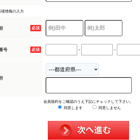
客様情報の入力
前
必須
-
-
番号
必須
所
会員規約をご確認のうえ下記にチェックして下さい。
同意します
同意しません