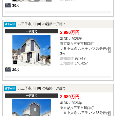
30
枚
八王子市川口町 の新築一戸建て
値下がり
一戸建て
2,980万円
3LDK / 2026年
東京都八王子市川口町
ＪＲ中央線 八王子 バス35分停歩
3分
建物面積
92.74㎡
土地面積
140.42㎡
30
枚
八王子市川口町 の新築一戸建て
値下がり
一戸建て
2,980万円
4LDK / 2026年
東京都八王子市川口町
ＪＲ中央線 八王子 バス35分停歩