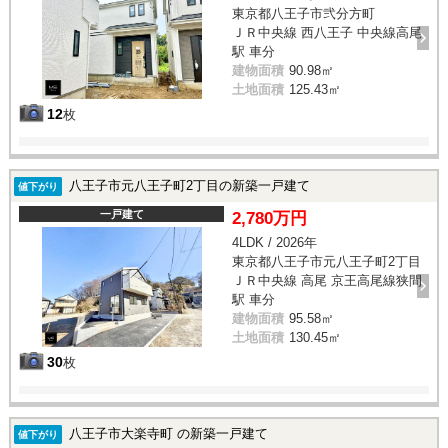
東京都八王子市弐分方町
ＪＲ中央線 西八王子 中央線高尾
駅 車分
建物面積
90.98㎡
土地面積
125.43㎡
12
枚
八王子市元八王子町2丁目の新築一戸建て
値下がり
一戸建て
2,780万円
4LDK / 2026年
東京都八王子市元八王子町2丁目
ＪＲ中央線 高尾 京王高尾線狭間
駅 車分
建物面積
95.58㎡
土地面積
130.45㎡
30
枚
八王子市大楽寺町 の新築一戸建て
値下がり