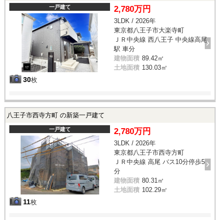
一戸建て
2,780万円
3LDK / 2026年
東京都八王子市大楽寺町
ＪＲ中央線 西八王子 中央線高尾
駅 車分
建物面積
89.42㎡
土地面積
130.03㎡
30
枚
八王子市西寺方町 の新築一戸建て
一戸建て
2,780万円
3LDK / 2026年
東京都八王子市西寺方町
ＪＲ中央線 高尾 バス10分停歩5
分
建物面積
80.31㎡
土地面積
102.29㎡
11
枚