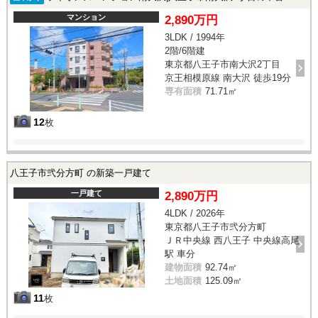
マンション
2,890万円
3LDK / 1994年
2階/6階建
東京都八王子市南大沢2丁目
京王相模原線 南大沢 徒歩19分
専有面積
71.71㎡
12
枚
八王子市弐分方町 の新築一戸建て
一戸建て
2,890万円
4LDK / 2026年
東京都八王子市弐分方町
ＪＲ中央線 西八王子 中央線高尾
駅 車分
建物面積
92.74㎡
土地面積
125.09㎡
11
枚