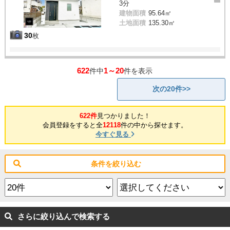
3分
建物面積
95.64㎡
土地面積
135.30㎡
30
枚
622
1～20
件中
件を表示
次の20件>>
622件
見つかりました！
会員登録をすると全
12118
件の中から探せます。
今すぐ見る
条件を絞り込む
さらに絞り込んで検索する