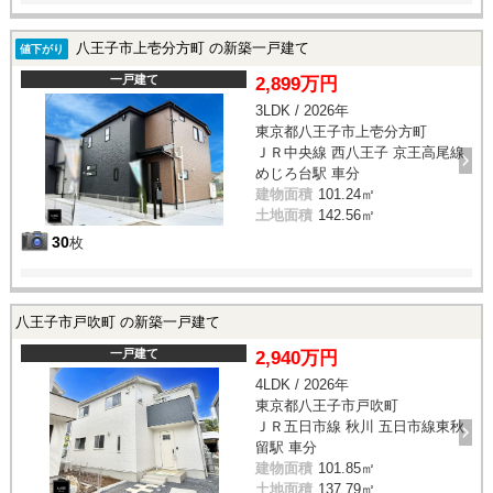
八王子市上壱分方町 の新築一戸建て
値下がり
一戸建て
2,899万円
3LDK / 2026年
東京都八王子市上壱分方町
ＪＲ中央線 西八王子 京王高尾線
めじろ台駅 車分
建物面積
101.24㎡
土地面積
142.56㎡
30
枚
八王子市戸吹町 の新築一戸建て
一戸建て
2,940万円
4LDK / 2026年
東京都八王子市戸吹町
ＪＲ五日市線 秋川 五日市線東秋
留駅 車分
建物面積
101.85㎡
土地面積
137.79㎡