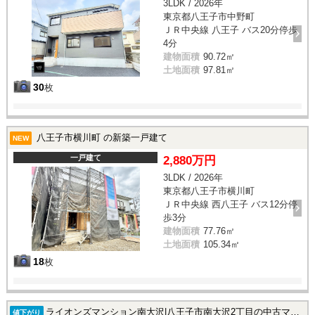
3LDK / 2026年
東京都八王子市中野町
ＪＲ中央線 八王子 バス20分停歩
4分
建物面積
90.72㎡
土地面積
97.81㎡
30
枚
八王子市横川町 の新築一戸建て
NEW
一戸建て
2,880万円
3LDK / 2026年
東京都八王子市横川町
ＪＲ中央線 西八王子 バス12分停
歩3分
建物面積
77.76㎡
土地面積
105.34㎡
18
枚
ライオンズマンション南大沢|八王子市南大沢2丁目の中古マンション
値下がり