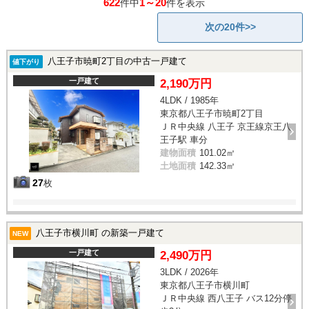
622
1～20
件中
件を表示
次の20件>>
八王子市暁町2丁目の中古一戸建て
値下がり
一戸建て
2,190万円
4LDK / 1985年
東京都八王子市暁町2丁目
ＪＲ中央線 八王子 京王線京王八
王子駅 車分
建物面積
101.02㎡
土地面積
142.33㎡
27
枚
八王子市横川町 の新築一戸建て
NEW
一戸建て
2,490万円
3LDK / 2026年
東京都八王子市横川町
ＪＲ中央線 西八王子 バス12分停