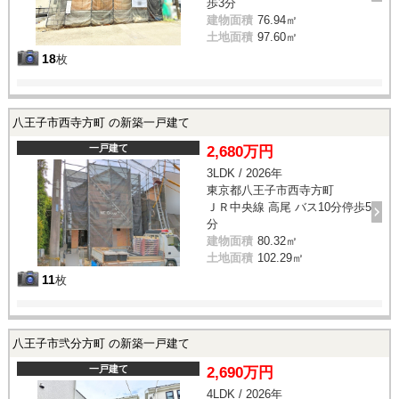
歩3分
建物面積
76.94㎡
土地面積
97.60㎡
18
枚
八王子市西寺方町 の新築一戸建て
一戸建て
2,680万円
3LDK / 2026年
東京都八王子市西寺方町
ＪＲ中央線 高尾 バス10分停歩5
分
建物面積
80.32㎡
土地面積
102.29㎡
11
枚
八王子市弐分方町 の新築一戸建て
一戸建て
2,690万円
4LDK / 2026年