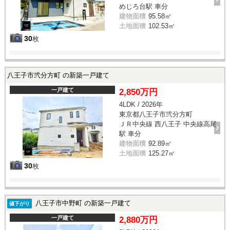
めじろ台駅 車分
建物面積
95.58㎡
土地面積
102.53㎡
30
枚
八王子市弐分方町 の新築一戸建て
一戸建て
2,850万円
4LDK / 2026年
東京都八王子市弐分方町
ＪＲ中央線 西八王子 中央線高尾
駅 車分
建物面積
92.89㎡
土地面積
125.27㎡
30
枚
八王子市中野町 の新築一戸建て
値下がり
一戸建て
2,880万円