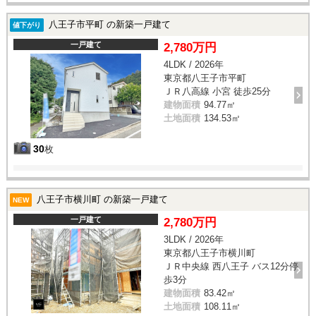
八王子市平町 の新築一戸建て
値下がり
一戸建て
2,780万円
4LDK / 2026年
東京都八王子市平町
ＪＲ八高線 小宮 徒歩25分
建物面積
94.77㎡
土地面積
134.53㎡
30
枚
八王子市横川町 の新築一戸建て
NEW
一戸建て
2,780万円
3LDK / 2026年
東京都八王子市横川町
ＪＲ中央線 西八王子 バス12分停
歩3分
建物面積
83.42㎡
土地面積
108.11㎡