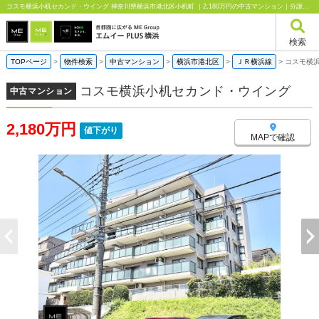
コスモ横浜小机セカンド・ウイング 神奈川県横浜市港北区小机町 ｜2,180万円の中古マンション｜分譲住宅や新築物件｜エムイーPLUS横浜
検索
TOPページ
>
物件検索
>
中古マンション
>
横浜市港北区
>
ＪＲ横浜線
>
コスモ横
コスモ横浜小机セカンド・ウイング
中古マンション
2,180万円
値下がり
MAPで確認