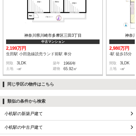
神奈川県川崎市多摩区三田3丁目
神奈
中古マンション
2,199万円
2,980万円
生田駅 小田急線読売ランド前駅 車分
-駅 徒歩15分
3LDK
3LDK
間取
築年
1966年
間取
土地
-㎡
建物
65.92㎡
土地
-㎡
同じ学区の物件はこちら
類似の条件から検索
小机駅の新築戸建て
小机駅の中古戸建て