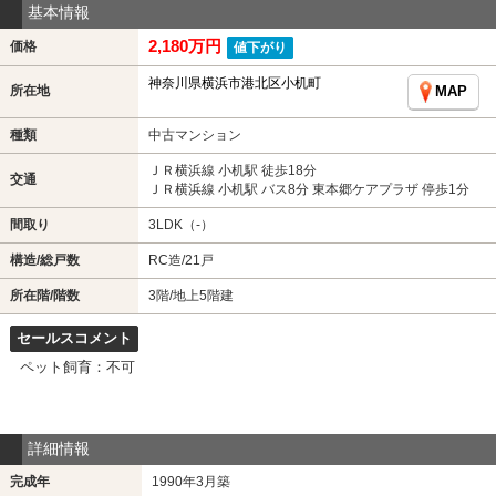
基本情報
2,180万円
価格
値下がり
神奈川県横浜市港北区小机町
所在地
MAP
種類
中古マンション
ＪＲ横浜線 小机駅 徒歩18分
交通
ＪＲ横浜線 小机駅 バス8分 東本郷ケアプラザ 停歩1分
間取り
3LDK（-）
構造/総戸数
RC造/21戸
所在階/階数
3階/地上5階建
セールスコメント
ペット飼育：不可
詳細情報
完成年
1990年3月築