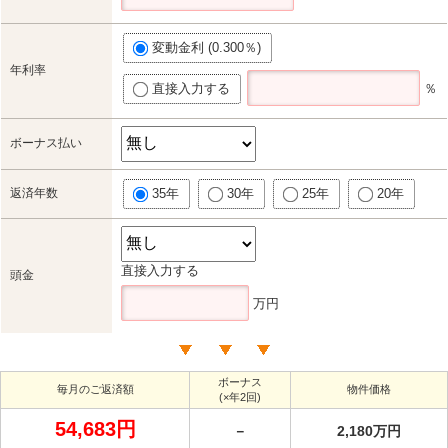
変動金利 (0.300％)
年利率
直接入力する
％
ボーナス払い
返済年数
35年
30年
25年
20年
直接入力する
頭金
万円
ボーナス
毎月のご返済額
物件価格
(×年2回)
54,683円
－
2,180万円