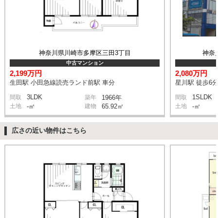
神奈川県川崎市多摩区三田3丁目
神奈
中古マンション
2,199万円
2,080万円
生田駅 小田急線読売ランド前駅 車分
星川駅 徒歩6
3LDK
1SLDK
間取
築年
1966年
間取
土地
-㎡
建物
65.92㎡
土地
-㎡
広さの近い物件はこちら