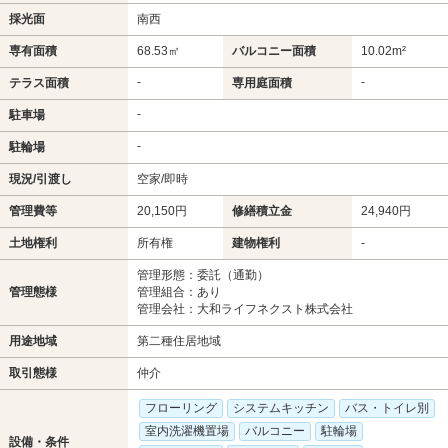
採光面
南西
専有面積
68.53㎡
バルコニー面積
10.02m²
-
-
テラス面積
専用庭面積
-
駐車場
-
駐輪場
現況/引渡し
空家/即時
管理費等
20,150円
修繕積立金
24,940円
土地権利
所有権
建物権利
-
管理形態：委託（通勤）
管理態様
管理組合：あり
管理会社：大和ライフネクスト株式会社
用途地域
第二種住居地域
取引態様
仲介
フローリング
システムキッチン
バス・トイレ別
室内洗濯機置場
バルコニー
駐輪場
設備・条件