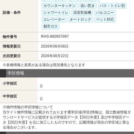
カウンターキッチン
追い焚き
バス・トイレ別
設備・条件
シャワートイレ
浴室乾燥機
バルコニー
エレベーター
オートロック
ペット対応
都市ガス
RHS-980957997
物件番号
情報更新日
2026年08月08日
次回更新日
2026年08月22日
※各種情報と差異がある場合は現況優先となります
学区情報
小学校区
()
中学校区
()
※物件情報の学区情報について
当サイト物件情報に記載されております通学区域(学区)情報は、国土数値情報ダ
ウンロードサービスが提供する小学校区データ【2021年度】及び中学校区デー
タ【2021年度】を元に加工したものですので、記載情報が現在の学区域と異な
る場合がございます。