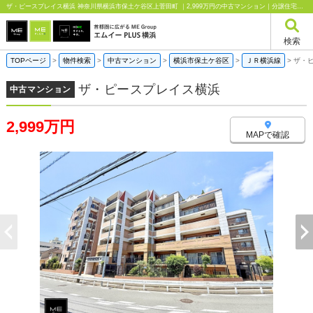
ザ・ピースプレイス横浜 神奈川県横浜市保土ケ谷区上菅田町 ｜2,999万円の中古マンション｜分譲住宅や新築物件｜エムイーPLUS横浜
検索
TOPページ
>
物件検索
>
中古マンション
>
横浜市保土ケ谷区
>
ＪＲ横浜線
>
ザ・
ザ・ピースプレイス横浜
中古マンション
2,999万円
MAPで確認