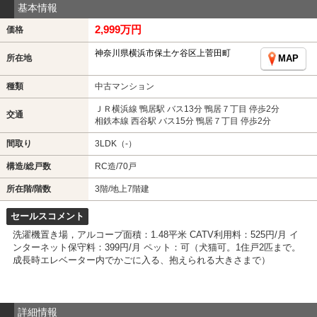
基本情報
2,999万円
価格
神奈川県横浜市保土ケ谷区上菅田町
所在地
MAP
種類
中古マンション
ＪＲ横浜線 鴨居駅 バス13分 鴨居７丁目 停歩2分
交通
相鉄本線 西谷駅 バス15分 鴨居７丁目 停歩2分
間取り
3LDK（-）
構造/総戸数
RC造/70戸
所在階/階数
3階/地上7階建
セールスコメント
洗濯機置き場，アルコープ面積：1.48平米 CATV利用料：525円/月 イ
ンターネット保守料：399円/月 ペット：可（犬猫可。1住戸2匹まで。
成長時エレベーター内でかごに入る、抱えられる大きさまで）
詳細情報