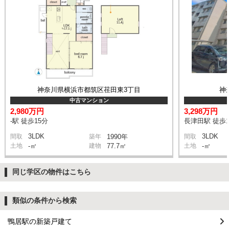
神奈川県横浜市都筑区荏田東3丁目
神
中古マンション
2,980万円
3,298万円
-駅 徒歩15分
長津田駅 徒歩1
3LDK
3LDK
間取
築年
1990年
間取
土地
-㎡
建物
77.7㎡
土地
-㎡
同じ学区の物件はこちら
類似の条件から検索
鴨居駅の新築戸建て