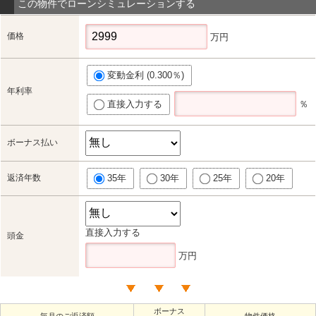
この物件でローンシミュレーションする
価格
万円
変動金利 (0.300％)
年利率
直接入力する
％
ボーナス払い
返済年数
35年
30年
25年
20年
直接入力する
頭金
万円
ボーナス
毎月のご返済額
物件価格