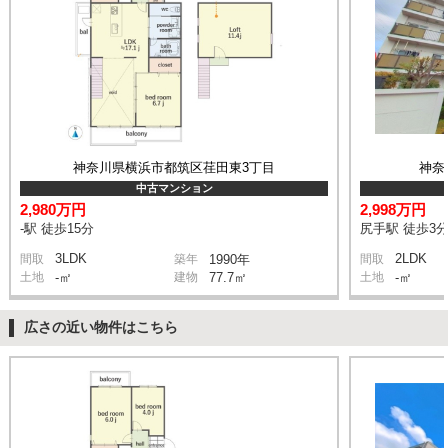
神奈川県横浜市都筑区荏田東3丁目
神奈
中古マンション
2,980万円
2,998万円
-駅 徒歩15分
尻手駅 徒歩3
3LDK
2LDK
間取
築年
1990年
間取
土地
-㎡
建物
77.7㎡
土地
-㎡
広さの近い物件はこちら