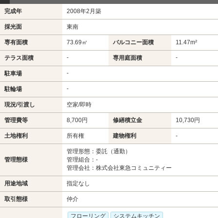
完成年
2008年2月築
採光面
東南
専有面積
73.69㎡
バルコニー面積
11.47m²
-
-
テラス面積
専用庭面積
-
駐車場
-
駐輪場
現況/引渡し
空家/即時
管理費等
8,700円
修繕積立金
10,730円
土地権利
所有権
建物権利
-
管理形態：委託（通勤）
管理態様
管理組合：-
管理会社：株式会社東急コミュニティー
用途地域
指定なし
取引態様
仲介
フローリング
システムキッチン