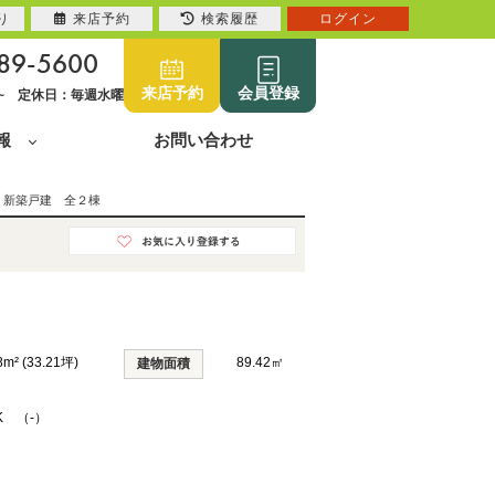
り
来店予約
検索履歴
ログイン
89-5600
来店予約
会員登録
0~ 定休日：毎週水曜
報
お問い合わせ
 新築戸建 全２棟
8m² (33.21坪)
89.42㎡
建物面積
K （-）