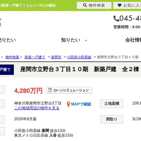
物件検索
お気に入
の新築一戸建て｜エムイーPLUS横浜
045-4
営業時間：9:0
売りたい
知りたい
会社情
>
>
>
>
物件検索
>
新築一戸建て
座間市
小田急小田原線
座間市立野台３丁目１０期
座間市立野台３丁目１０期 新築戸建 全２棟
戸建て
4,280万円
神奈川県座間市立野台3丁目
109.
土地面積
MAPで確認
この地域周辺の物件を見る
2026年9月築
3LD
間取り
小田急小田原線
座間
徒歩13分
東京メトロ日比谷線
入谷
徒歩23分