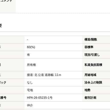
スコメント
要
-
構造/階数
率
60(%)
容積率
有
現況/引渡し
利
所有権
私道負担面積
況
接道: 北 公道 道路幅: 11ｍ
用途地域
バック
なし
法令上の制限
宅地
地勢
認番号
HPA-26-05235-1号
都市計画
様
仲介