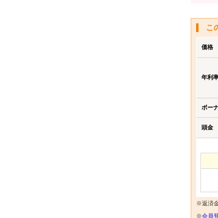
こ
価格
年利
ボー
頭金
※返済
※
会員登