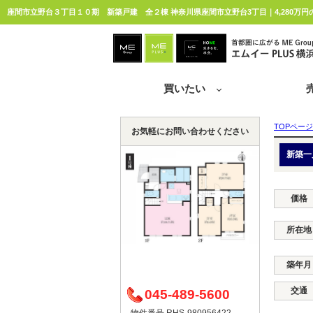
座間市立野台３丁目１０期 新築戸建 全２棟 神奈川県座間市立野台3丁目｜4,280万円
買いたい
TOPページ
お気軽にお問い合わせください
新築一
価格
所在地
築年月
交通
045-489-5600