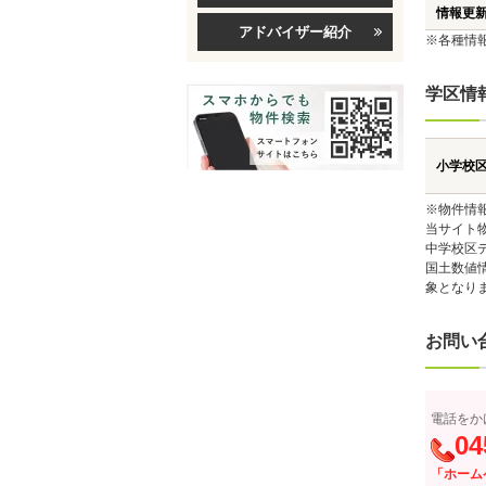
情報更
アドバイザー紹介
※各種情
学区情
小学校
※物件情
当サイト
中学校区
国土数値
象となり
お問い
電話をか
04
「ホーム