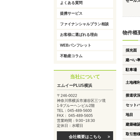
セール
よくある質問
提携サービス
ファイナンシャルプラン相談
物件概
お客様に選ばれる理由
WEBパンフレット
採光面
不動産コラム
建ぺい
駐車場
当社について
土地権
エムイーPLUS横浜
接道状
〒246-0022
神奈川県横浜市瀬谷区三ツ境
セット
1-9ブルーヘンビル2階
TEL：045-489-5600
地目
FAX： 045-489-5605
営業時間：9:00~18:30
建築確
定休日：水曜日
取引態
会社概要はこちら