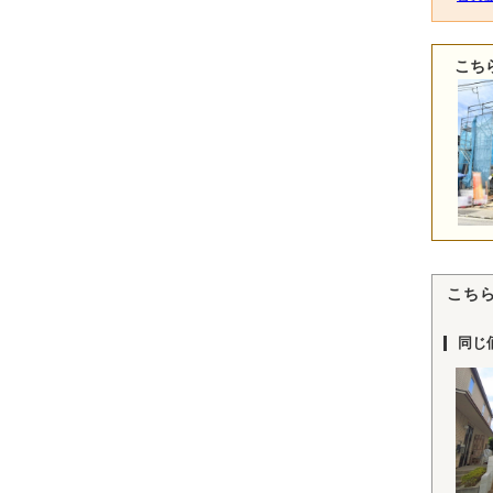
こち
こち
同じ