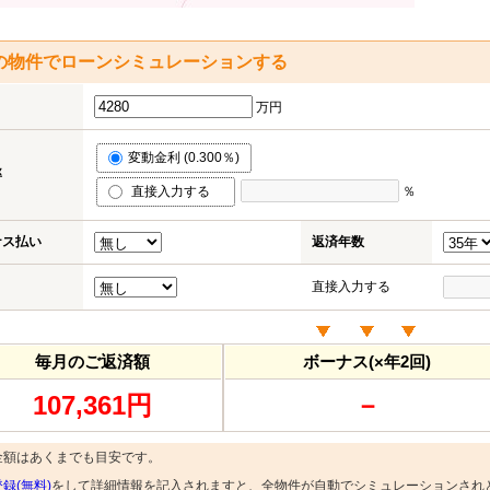
の物件でローンシミュレーションする
万円
変動金利 (0.300％)
率
直接入力する
％
ナス払い
返済年数
直接入力する
毎月のご返済額
ボーナス(×年2回)
107,361円
－
金額はあくまでも目安です。
録(無料)
をして詳細情報を記入されますと、全物件が自動でシミュレーションされ