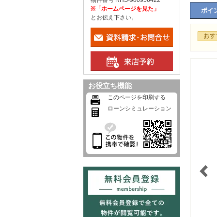
物件番号 RHS-980956422
※「ホームページを見た」
ポイン
とお伝え下さい。
お役立ち機能
このページを印刷する
ローンシミュレーション