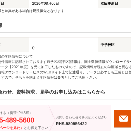
新日
2026年08月06日
次回更新日
報と差異がある場合は現況優先となります
報
区
中学校区
()
報の学区情報について
物件情報に記載されております通学区域(学区)情報は、国土数値情報ダウンロードサ
データ【2021年度】を元に加工したものですので、記載情報が現在の学区域と異な
情報ダウンロードサービスのWEBサイト上で記述通り、データは必ずしも正確とは言
ますので、そちらを踏まえ学区情報は参考としてご活用下さい。
合わせ、資料請求、見学のお申し込みはこちらから
ける（携帯･PHS可）
お問い合わせ番号をお伝えください
5-489-5600
RHS-980956422
ページを見た」
とお伝え下さい。