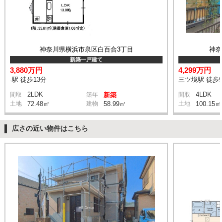
神奈川県横浜市泉区白百合3丁目
神
新築一戸建て
3,880万円
4,299万円
-駅 徒歩13分
三ツ境駅 徒歩
2LDK
4LDK
間取
築年
新築
間取
土地
72.48㎡
建物
58.99㎡
土地
100.15㎡
広さの近い物件はこちら