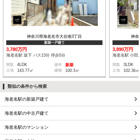
神奈川県海老名市大谷南3丁目
神奈
新築一戸建て
3,780万円
3,890万円
海老名駅 坂下 バス13分 停歩5分
海老名駅 小田
4LDK
3LDK
間取
築年
新築
間取
土地
143.77㎡
建物
100.3㎡
土地
102.36㎡
類似の条件から検索
海老名駅の新築戸建て
海老名駅の中古戸建て
海老名駅のマンション