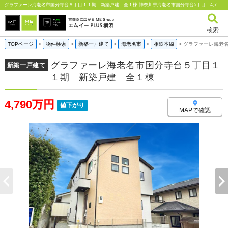
グラファーレ海老名市国分寺台５丁目１１期 新築戸建 全１棟 神奈川県海老名市国分寺台5丁目｜4,790万円の新築一戸建て｜エムイーPLUS横浜
検索
TOPページ
>
物件検索
>
新築一戸建て
>
海老名市
>
相鉄本線
>
グラファーレ海老
グラファーレ海老名市国分寺台５丁目１
新築一戸建て
１期 新築戸建 全１棟
4,790万円
値下がり
MAPで確認