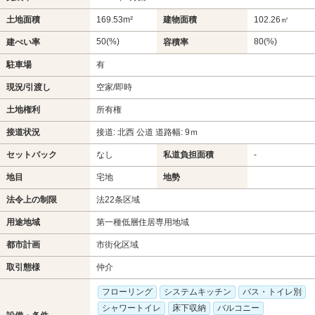
土地面積
169.53m²
建物面積
102.26㎡
50(%)
80(%)
建ぺい率
容積率
駐車場
有
現況/引渡し
空家/即時
土地権利
所有権
接道状況
接道: 北西 公道 道路幅: 9ｍ
セットバック
なし
私道負担面積
-
地目
宅地
地勢
法令上の制限
法22条区域
用途地域
第一種低層住居専用地域
都市計画
市街化区域
取引態様
仲介
フローリング
システムキッチン
バス・トイレ別
シャワートイレ
床下収納
バルコニー