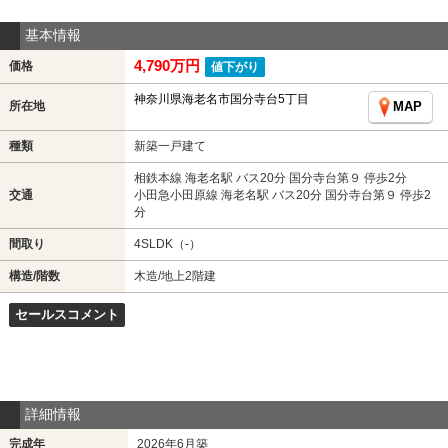
基本情報
4,790万円
価格
値下がり
神奈川県海老名市国分寺台5丁目
所在地
MAP
種類
新築一戸建て
相鉄本線 海老名駅 バス20分 国分寺台第９ 停歩2分
交通
小田急小田原線 海老名駅 バス20分 国分寺台第９ 停歩2
分
間取り
4SLDK（-）
構造/階数
木造/地上2階建
セールスコメント
詳細情報
完成年
2026年6月築