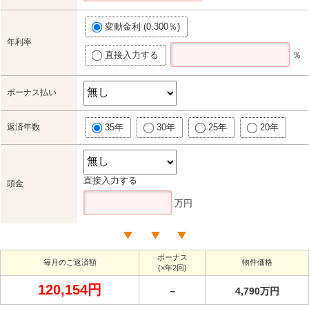
変動金利 (0.300％)
年利率
直接入力する
％
ボーナス払い
返済年数
35年
30年
25年
20年
直接入力する
頭金
万円
ボーナス
毎月のご返済額
物件価格
(×年2回)
120,154円
－
4,790万円