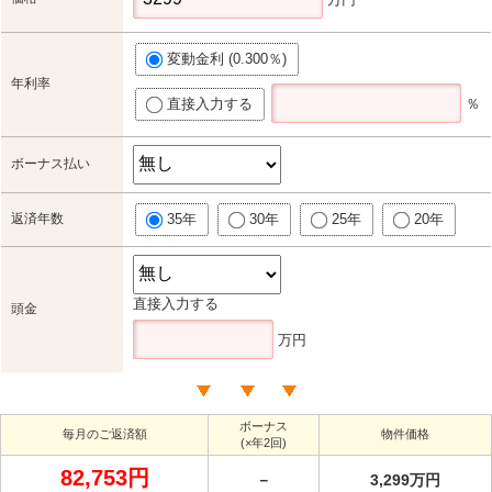
変動金利 (0.300％)
年利率
直接入力する
％
ボーナス払い
返済年数
35年
30年
25年
20年
直接入力する
頭金
万円
ボーナス
毎月のご返済額
物件価格
(×年2回)
82,753円
－
3,299万円