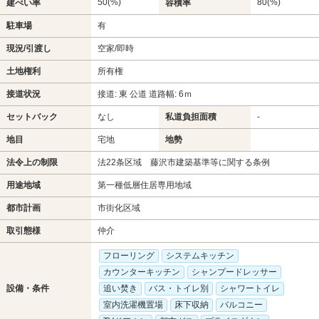
50(%)
80(%)
建ぺい率
容積率
駐車場
有
現況/引渡し
空家/即時
土地権利
所有権
接道状況
接道: 東 公道 道路幅: 6ｍ
セットバック
なし
私道負担面積
-
地目
宅地
地勢
法令上の制限
法22条区域 藤沢市建築基準等に関する条例
用途地域
第一種低層住居専用地域
都市計画
市街化区域
取引態様
仲介
フローリング
システムキッチン
カウンターキッチン
シャンプードレッサー
設備・条件
追い焚き
バス・トイレ別
シャワートイレ
室内洗濯機置場
床下収納
バルコニー