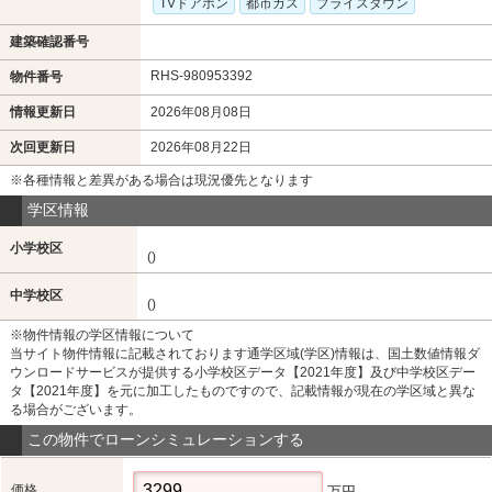
TVドアホン
都市ガス
プライスダウン
建築確認番号
RHS-980953392
物件番号
情報更新日
2026年08月08日
次回更新日
2026年08月22日
※各種情報と差異がある場合は現況優先となります
学区情報
小学校区
()
中学校区
()
※物件情報の学区情報について
当サイト物件情報に記載されております通学区域(学区)情報は、国土数値情報ダ
ウンロードサービスが提供する小学校区データ【2021年度】及び中学校区デー
タ【2021年度】を元に加工したものですので、記載情報が現在の学区域と異な
る場合がございます。
この物件でローンシミュレーションする
価格
万円