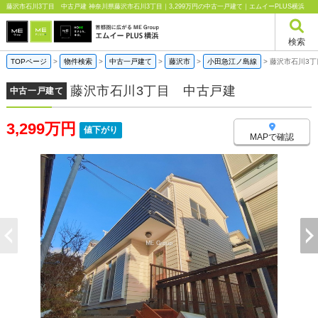
藤沢市石川3丁目 中古戸建 神奈川県藤沢市石川3丁目｜3,299万円の中古一戸建て｜エムイーPLUS横浜
検索
TOPページ
>
物件検索
>
中古一戸建て
>
藤沢市
>
小田急江ノ島線
>
藤沢市石川3丁
藤沢市石川3丁目 中古戸建
中古一戸建て
3,299万円
値下がり
MAPで確認