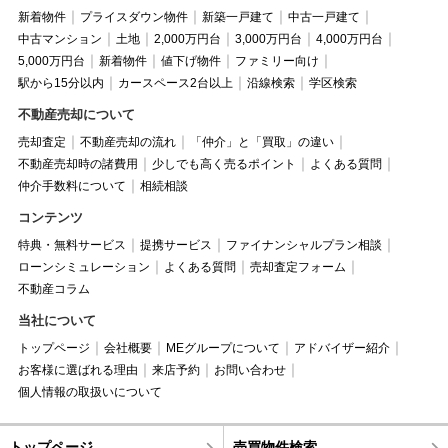
新着物件
プライスダウン物件
新築一戸建て
中古一戸建て
中古マンション
土地
2,000万円台
3,000万円台
4,000万円台
5,000万円台
新着物件
値下げ物件
ファミリー向け
駅から15分以内
カースペース2台以上
沿線検索
学区検索
不動産売却について
売却査定
不動産売却の流れ
「仲介」と「買取」の違い
不動産売却時の諸費用
少しでも高く売るポイント
よくある質問
仲介手数料について
相続相談
コンテンツ
特典・無料サービス
提携サービス
ファイナンシャルプラン相談
ローンシミュレーション
よくある質問
売却査定フォーム
不動産コラム
当社について
トップページ
会社概要
MEグループについて
アドバイザー紹介
お客様に選ばれる理由
来店予約
お問い合わせ
個人情報の取扱いについて
トップページ
売買物件検索