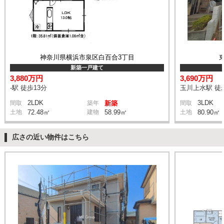
神奈川県横浜市泉区白百合3丁目
新築一戸建て
3,880万円
3,690万円
-駅 徒歩13分
玉川上水駅 徒
2LDK
3LDK
間取
築年
新築
間取
土地
72.48㎡
建物
58.99㎡
土地
80.90㎡
広さの近い物件はこちら