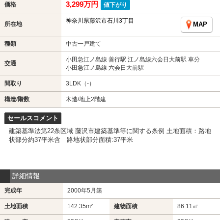
3,299万円
価格
値下がり
神奈川県藤沢市石川3丁目
所在地
MAP
種類
中古一戸建て
小田急江ノ島線 善行駅 江ノ島線六会日大前駅 車分
交通
小田急江ノ島線 六会日大前駅
間取り
3LDK（-）
構造/階数
木造/地上2階建
セールスコメント
建築基準法第22条区域 藤沢市建築基準等に関する条例 土地面積：路地
状部分約37平米含 路地状部分面積:37平米
詳細情報
完成年
2000年5月築
土地面積
142.35m²
建物面積
86.11㎡