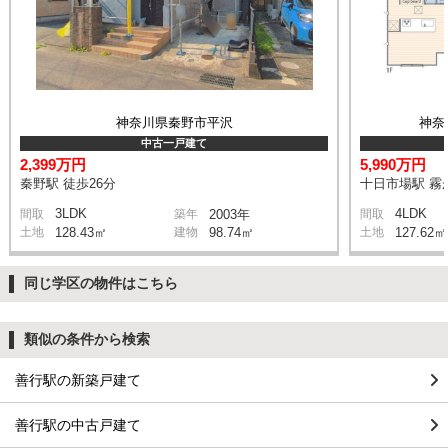
神奈川県秦野市平沢
神奈
中古一戸建て
2,399万円
5,990万円
秦野駅 徒歩26分
十日市場駅 霧が
3LDK
4LDK
間取
築年
2003年
間取
土地
128.43㎡
建物
98.74㎡
土地
127.62㎡
同じ学区の物件はこちら
類似の条件から検索
善行駅の新築戸建て
善行駅の中古戸建て