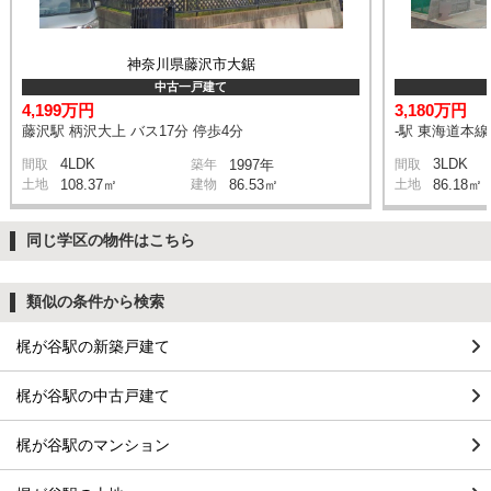
神奈川県藤沢市大鋸
中古一戸建て
4,199万円
3,180万円
藤沢駅 柄沢大上 バス17分 停歩4分
-駅 東海道本
4LDK
3LDK
間取
築年
1997年
間取
土地
108.37㎡
建物
86.53㎡
土地
86.18㎡
同じ学区の物件はこちら
類似の条件から検索
梶が谷駅の新築戸建て
梶が谷駅の中古戸建て
梶が谷駅のマンション