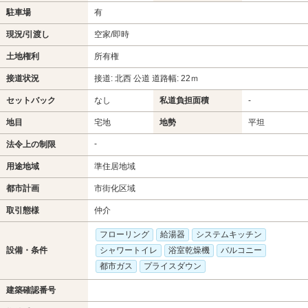
駐車場
有
現況/引渡し
空家/即時
土地権利
所有権
接道状況
接道: 北西 公道 道路幅: 22ｍ
セットバック
なし
私道負担面積
-
地目
宅地
地勢
平坦
-
法令上の制限
用途地域
準住居地域
都市計画
市街化区域
取引態様
仲介
フローリング
給湯器
システムキッチン
設備・条件
シャワートイレ
浴室乾燥機
バルコニー
都市ガス
プライスダウン
建築確認番号