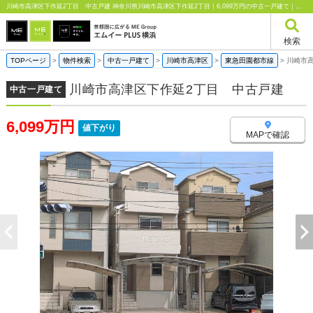
川崎市高津区下作延2丁目 中古戸建 神奈川県川崎市高津区下作延2丁目｜6,099万円の中古一戸建て｜エムイーPLUS横浜
検索
TOPページ
>
物件検索
>
中古一戸建て
>
川崎市高津区
>
東急田園都市線
>
川崎市
川崎市高津区下作延2丁目 中古戸建
中古一戸建て
6,099万円
値下がり
MAPで確認