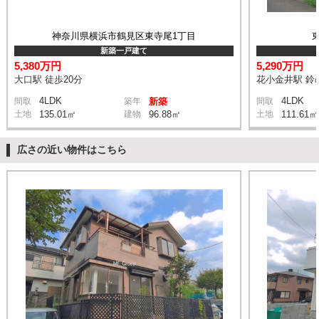
神奈川県横浜市鶴見区東寺尾1丁目
新築一戸建て
5,380万円
5,290万円
大口駅 徒歩20分
花小金井駅 鈴の
4LDK
4LDK
間取
築年
新築
間取
土地
135.01㎡
建物
96.88㎡
土地
111.61㎡
広さの近い物件はこちら