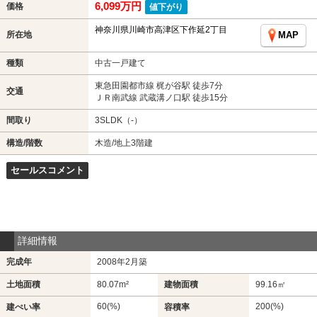
6,099万円
価格
値下がり
神奈川県川崎市高津区下作延2丁目
所在地
MAP
種類
中古一戸建て
東急田園都市線 梶が谷駅 徒歩7分
交通
ＪＲ南武線 武蔵溝ノ口駅 徒歩15分
間取り
3SLDK（-）
構造/階数
木造/地上3階建
セールスコメント
詳細情報
完成年
2008年2月築
土地面積
80.07m²
建物面積
99.16㎡
60(%)
200(%)
建ぺい率
容積率