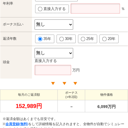
年利率
直接入力する
％
ボーナス払い
返済年数
35年
30年
25年
20年
直接入力する
頭金
万円
ボーナス
毎月のご返済額
物件価格
(×年2回)
152,989円
－
6,099万円
※返済金額はあくまでも目安です。
※
会員登録(無料)
をして詳細情報を記入されますと、全物件が自動でシミュレー