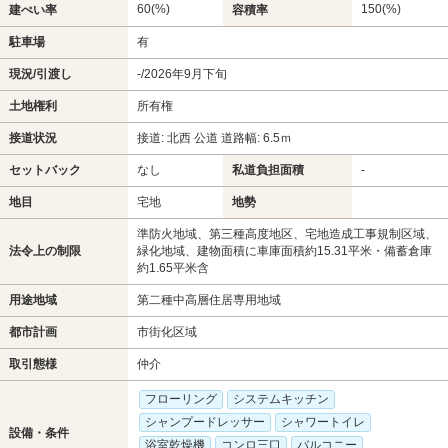
60(%)
150(%)
建ぺい率
容積率
駐車場
有
現況/引渡し
-/2026年9月下旬
土地権利
所有権
接道状況
接道: 北西 公道 道路幅: 6.5ｍ
セットバック
なし
私道負担面積
-
地目
宅地
地勢
準防火地域、第三種高度地区、宅地造成工事規制区域、
法令上の制限
緑化地域、建物面積に車庫面積約15.31平米・備蓄倉庫
約1.65平米含
用途地域
第二種中高層住居専用地域
都市計画
市街化区域
取引態様
仲介
フローリング
システムキッチン
シャンプードレッサー
シャワートイレ
設備・条件
浴室乾燥機
コンロ三口
バルコニー