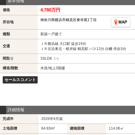
基本情報
4,780万円
価格
神奈川県横浜市鶴見区東寺尾1丁目
所在地
MAP
種類
新築一戸建て
ＪＲ横浜線 大口駅 徒歩19分
交通
ＪＲ京浜東北・根岸線 鶴見駅 バス12分 白幡 停歩3分
間取り
3SLDK（-）
構造/階数
木造/地上3階建
セールスコメント
詳細情報
完成年
2026年9月築
土地面積
64.93m²
建物面積
114.06㎡