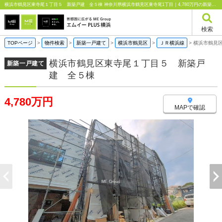
横浜市鶴見区東寺尾１丁目５ 新築戸建 全５棟 神奈川県横浜市鶴見区東寺尾1丁目｜4,780万円の新築一戸建て｜エムイーPLUS横浜
検索
TOPページ
>
物件検索
>
新築一戸建て
>
横浜市鶴見区
>
ＪＲ横浜線
>
横浜市鶴見
横浜市鶴見区東寺尾１丁目５ 新築戸
新築一戸建て
建 全５棟
4,780万円
MAPで確認