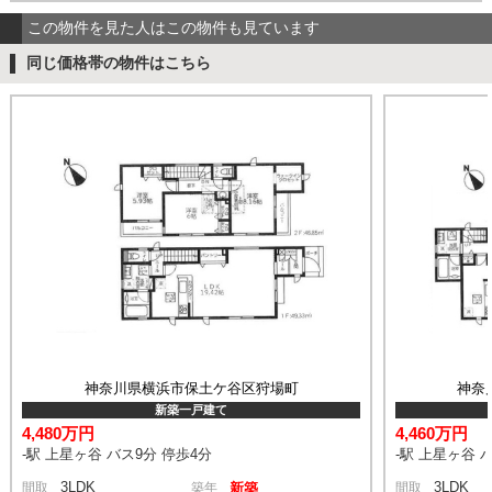
この物件を見た人はこの物件も見ています
同じ価格帯の物件はこちら
神奈川県横浜市保土ケ谷区狩場町
神奈
新築一戸建て
4,480万円
4,460万円
-駅 上星ヶ谷 バス9分 停歩4分
-駅 上星ヶ谷 
3LDK
3LDK
間取
築年
新築
間取