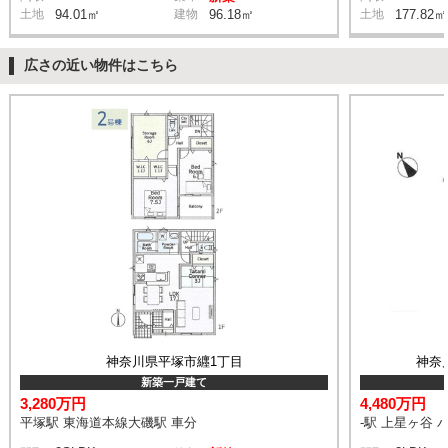
土地
94.01㎡
建物
96.18㎡
土地
177.82㎡
広さの近い物件はこちら
神奈川県平塚市纒1丁目
神奈
新築一戸建て
3,280万円
4,480万円
平塚駅 東海道本線大磯駅 車分
-駅 上星ヶ谷 