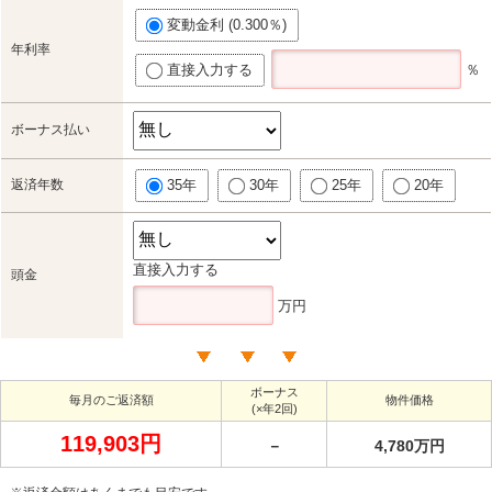
変動金利 (0.300％)
年利率
直接入力する
％
ボーナス払い
返済年数
35年
30年
25年
20年
直接入力する
頭金
万円
ボーナス
毎月のご返済額
物件価格
(×年2回)
119,903円
－
4,780万円