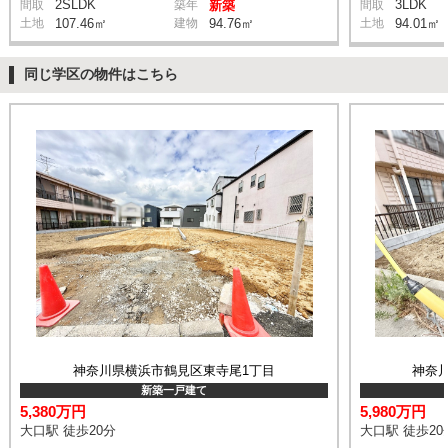
2SLDK
3LDK
間取
築年
新築
間取
土地
107.46㎡
建物
94.76㎡
土地
94.01㎡
同じ学区の物件はこちら
神奈川県横浜市鶴見区東寺尾1丁目
神奈
新築一戸建て
5,380万円
5,980万円
大口駅 徒歩20分
大口駅 徒歩20