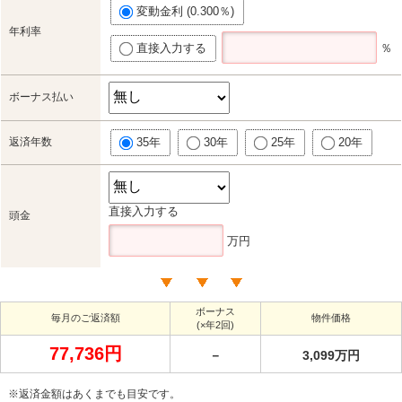
変動金利 (0.300％)
年利率
直接入力する
％
ボーナス払い
返済年数
35年
30年
25年
20年
直接入力する
頭金
万円
ボーナス
毎月のご返済額
物件価格
(×年2回)
77,736円
－
3,099万円
※返済金額はあくまでも目安です。