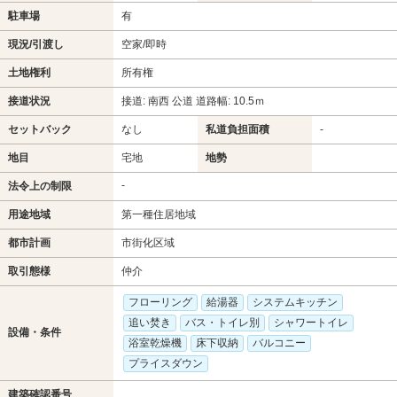
駐車場
有
現況/引渡し
空家/即時
土地権利
所有権
接道状況
接道: 南西 公道 道路幅: 10.5ｍ
セットバック
なし
私道負担面積
-
地目
宅地
地勢
-
法令上の制限
用途地域
第一種住居地域
都市計画
市街化区域
取引態様
仲介
フローリング
給湯器
システムキッチン
追い焚き
バス・トイレ別
シャワートイレ
設備・条件
浴室乾燥機
床下収納
バルコニー
プライスダウン
建築確認番号