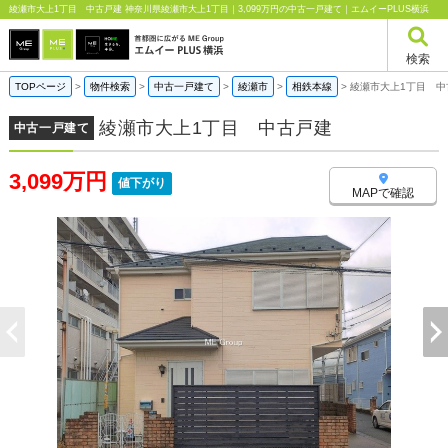
綾瀬市大上1丁目 中古戸建 神奈川県綾瀬市大上1丁目｜3,099万円の中古一戸建て｜エムイーPLUS横浜
検索
TOPページ
>
物件検索
>
中古一戸建て
>
綾瀬市
>
相鉄本線
>
綾瀬市大上1丁目 中
綾瀬市大上1丁目 中古戸建
中古一戸建て
3,099万円
値下がり
MAPで確認