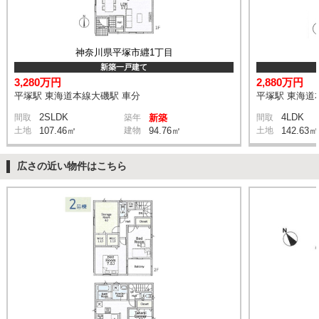
神奈川県平塚市纒1丁目
新築一戸建て
3,280万円
2,880万円
平塚駅 東海道本線大磯駅 車分
平塚駅 東海道
2SLDK
4LDK
間取
築年
新築
間取
土地
107.46㎡
建物
94.76㎡
土地
142.63㎡
広さの近い物件はこちら