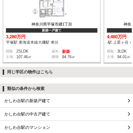
神奈川県平塚市纒1丁目
神奈
新築一戸建て
3,280万円
4,480万円
平塚駅 東海道本線大磯駅 車分
-駅 上星ヶ谷 
2SLDK
3LDK
間取
築年
新築
間取
土地
107.46㎡
建物
94.76㎡
土地
94.01㎡
同じ学区の物件はこちら
類似の条件から検索
かしわ台駅の新築戸建て
かしわ台駅の中古戸建て
かしわ台駅のマンション