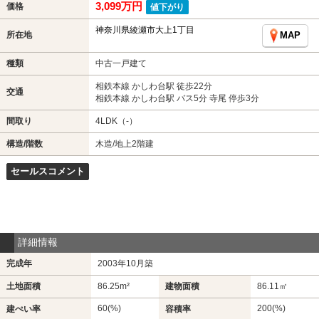
3,099万円
価格
値下がり
神奈川県綾瀬市大上1丁目
所在地
MAP
種類
中古一戸建て
相鉄本線 かしわ台駅 徒歩22分
交通
相鉄本線 かしわ台駅 バス5分 寺尾 停歩3分
間取り
4LDK（-）
構造/階数
木造/地上2階建
セールスコメント
詳細情報
完成年
2003年10月築
土地面積
86.25m²
建物面積
86.11㎡
60(%)
200(%)
建ぺい率
容積率