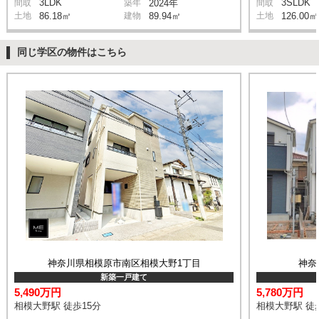
3LDK
3SLDK
間取
築年
2024年
間取
土地
86.18㎡
建物
89.94㎡
土地
126.00㎡
同じ学区の物件はこちら
神奈川県相模原市南区相模大野1丁目
神奈
新築一戸建て
5,490万円
5,780万円
相模大野駅 徒歩15分
相模大野駅 徒