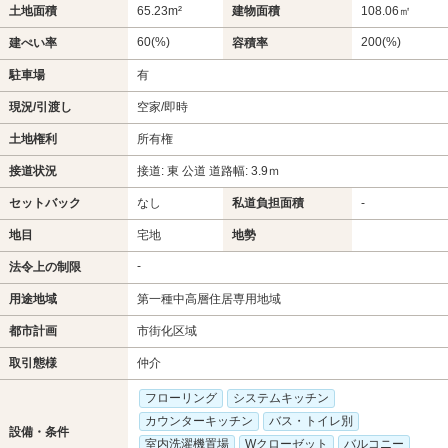
土地面積
65.23m²
建物面積
108.06㎡
60(%)
200(%)
建ぺい率
容積率
駐車場
有
現況/引渡し
空家/即時
土地権利
所有権
接道状況
接道: 東 公道 道路幅: 3.9ｍ
セットバック
なし
私道負担面積
-
地目
宅地
地勢
-
法令上の制限
用途地域
第一種中高層住居専用地域
都市計画
市街化区域
取引態様
仲介
フローリング
システムキッチン
カウンターキッチン
バス・トイレ別
設備・条件
室内洗濯機置場
Wクローゼット
バルコニー