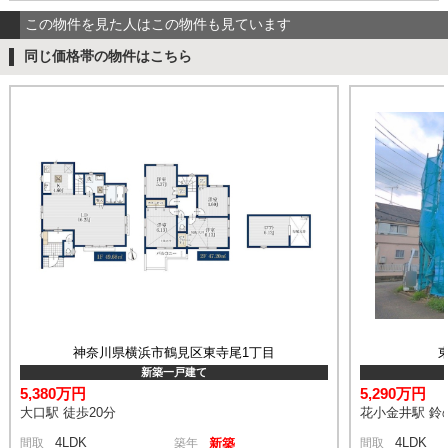
この物件を見た人はこの物件も見ています
同じ価格帯の物件はこちら
神奈川県横浜市鶴見区東寺尾1丁目
新築一戸建て
5,380万円
5,290万円
大口駅 徒歩20分
花小金井駅 鈴の
4LDK
4LDK
間取
築年
新築
間取