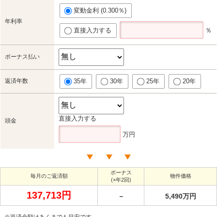
変動金利 (0.300％)
年利率
直接入力する
％
ボーナス払い
返済年数
35年
30年
25年
20年
直接入力する
頭金
万円
ボーナス
毎月のご返済額
物件価格
(×年2回)
137,713円
－
5,490万円
※返済金額はあくまでも目安です。