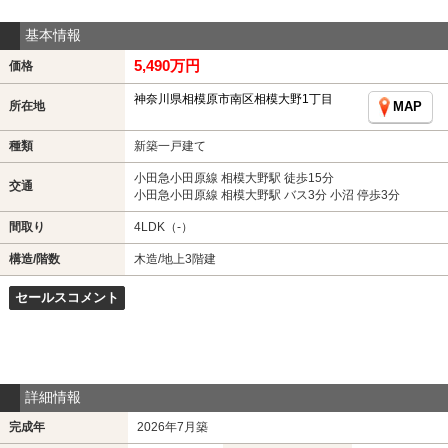
基本情報
5,490万円
価格
神奈川県相模原市南区相模大野1丁目
所在地
MAP
種類
新築一戸建て
小田急小田原線 相模大野駅 徒歩15分
交通
小田急小田原線 相模大野駅 バス3分 小沼 停歩3分
間取り
4LDK（-）
構造/階数
木造/地上3階建
セールスコメント
詳細情報
完成年
2026年7月築