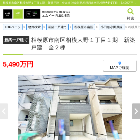
相模原市南区相模大野１丁目１期 新築戸建 全２棟 神奈川県相模原市南区相模大野1丁目｜5,490万円の新築一戸建て｜エムイーPLUS横浜
検索
TOPページ
>
物件検索
>
新築一戸建て
>
相模原市南区
>
小田急小田原線
>
相模原
相模原市南区相模大野１丁目１期 新築
新築一戸建て
戸建 全２棟
5,490万円
MAPで確認