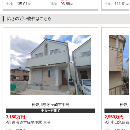
土地
135.01㎡
建物
96.88㎡
土地
111.61㎡
広さの近い物件はこちら
神奈川県茅ヶ崎市中島
神奈
中古一戸建て
3,180万円
2,950万円
-駅 東海道本線平塚駅 車分
-駅 小田急線