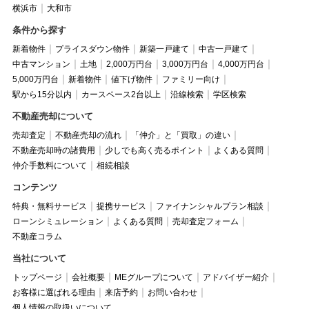
横浜市
大和市
条件から探す
新着物件
プライスダウン物件
新築一戸建て
中古一戸建て
中古マンション
土地
2,000万円台
3,000万円台
4,000万円台
5,000万円台
新着物件
値下げ物件
ファミリー向け
駅から15分以内
カースペース2台以上
沿線検索
学区検索
不動産売却について
売却査定
不動産売却の流れ
「仲介」と「買取」の違い
不動産売却時の諸費用
少しでも高く売るポイント
よくある質問
仲介手数料について
相続相談
コンテンツ
特典・無料サービス
提携サービス
ファイナンシャルプラン相談
ローンシミュレーション
よくある質問
売却査定フォーム
不動産コラム
当社について
トップページ
会社概要
MEグループについて
アドバイザー紹介
お客様に選ばれる理由
来店予約
お問い合わせ
個人情報の取扱いについて