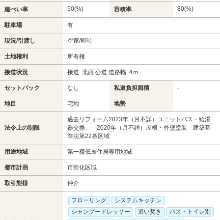
50(%)
80(%)
建ぺい率
容積率
駐車場
有
現況/引渡し
空家/即時
土地権利
所有権
接道状況
接道: 北西 公道 道路幅: 4ｍ
セットバック
なし
私道負担面積
-
地目
宅地
地勢
過去リフォーム2023年（月不詳）ユニットバス・給湯
法令上の制限
器交換、 2020年（月不詳）屋根・外壁塗装 建築基
準法第22条区域
用途地域
第一種低層住居専用地域
都市計画
市街化区域
取引態様
仲介
フローリング
システムキッチン
シャンプードレッサー
追い焚き
バス・トイレ別