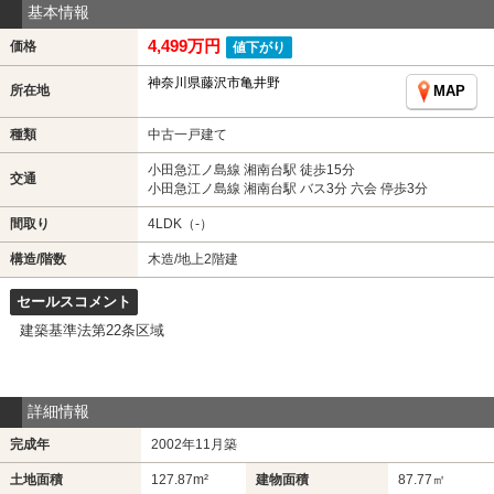
基本情報
4,499万円
価格
値下がり
神奈川県藤沢市亀井野
所在地
MAP
種類
中古一戸建て
小田急江ノ島線 湘南台駅 徒歩15分
交通
小田急江ノ島線 湘南台駅 バス3分 六会 停歩3分
間取り
4LDK（-）
構造/階数
木造/地上2階建
セールスコメント
建築基準法第22条区域
詳細情報
完成年
2002年11月築
土地面積
127.87m²
建物面積
87.77㎡