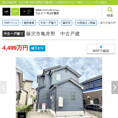
藤沢市亀井野 中古戸建 神奈川県藤沢市亀井野 ｜4,499万円の中古一戸建て｜エムイーPLUS横浜
検索
TOPページ
>
物件検索
>
中古一戸建て
>
藤沢市
>
小田急江ノ島線
>
藤沢市亀井野
藤沢市亀井野 中古戸建
中古一戸建て
4,499万円
値下がり
MAPで確認