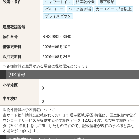
設備・条件
シャワートイレ
浴室乾燥機
床下収納
バルコニー
バイク置き場
カースペース2台以上
プライスダウン
建築確認番号
RHS-980953640
物件番号
情報更新日
2026年08月10日
次回更新日
2026年08月24日
※各種情報と差異がある場合は現況優先となります
学区情報
小学校区
()
中学校区
()
※物件情報の学区情報について
当サイト物件情報に記載されております通学区域(学区)情報は、国土数値情報ダ
ウンロードサービスが提供する小学校区データ【2021年度】及び中学校区デー
タ【2021年度】を元に加工したものですので、記載情報が現在の学区域と異な
る場合がございます。