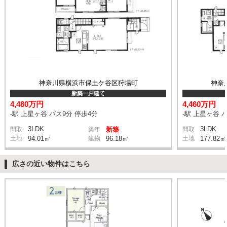
神奈川県横浜市保土ケ谷区狩場町
神奈
新築一戸建て
4,480万円
4,460万円
-駅 上星ヶ谷 バス9分 停歩4分
-駅 上星ヶ谷 
3LDK
3LDK
間取
築年
新築
間取
土地
94.01㎡
建物
96.18㎡
土地
177.82㎡
広さの近い物件はこちら