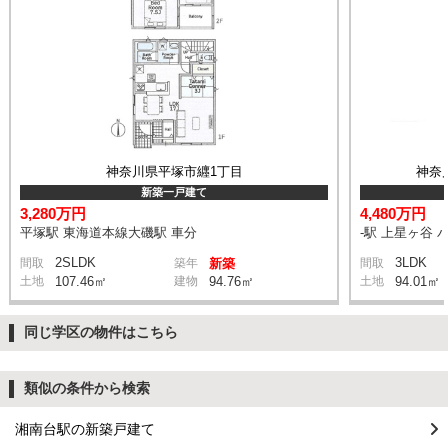
神奈川県平塚市纒1丁目
神奈
新築一戸建て
3,280万円
4,480万円
平塚駅 東海道本線大磯駅 車分
-駅 上星ヶ谷 
2SLDK
3LDK
間取
築年
新築
間取
土地
107.46㎡
建物
94.76㎡
土地
94.01㎡
同じ学区の物件はこちら
類似の条件から検索
湘南台駅の新築戸建て