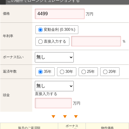
この物件でローンシミュレーションする
価格
万円
変動金利 (0.300％)
年利率
直接入力する
％
ボーナス払い
返済年数
35年
30年
25年
20年
直接入力する
頭金
万円
ボーナス
毎月のご返済額
物件価格