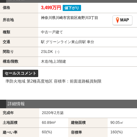
3,499万円
価格
値下がり
神奈川県川崎市宮前区南野川3丁目
所在地
MAP
種類
中古一戸建て
交通
駅 グリーンライン東山田駅 車分
間取り
2SLDK（-）
構造/階数
木造/地上3階建
セールスコメント
準防火地域 第2種高度地区 容積率：前面道路幅員制限
詳細情報
完成年
2020年2月築
土地面積
60.89m²
建物面積
90.05㎡
60(%)
160(%)
建ぺい率
容積率