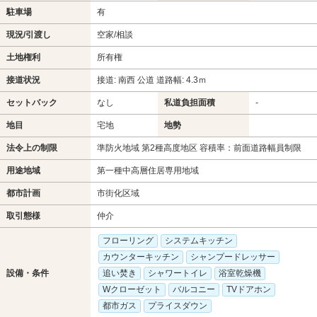
駐車場
有
現況/引渡し
空家/相談
土地権利
所有権
接道状況
接道: 南西 公道 道路幅: 4.3ｍ
セットバック
なし
私道負担面積
-
地目
宅地
地勢
法令上の制限
準防火地域 第2種高度地区 容積率：前面道路幅員制限
用途地域
第一種中高層住居専用地域
都市計画
市街化区域
取引態様
仲介
フローリング
システムキッチン
カウンターキッチン
シャンプードレッサー
設備・条件
追い焚き
シャワートイレ
浴室乾燥機
Wクローゼット
バルコニー
TVドアホン
都市ガス
プライスダウン