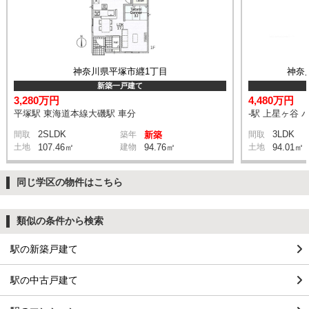
神奈川県平塚市纒1丁目
神奈
新築一戸建て
3,280万円
4,480万円
平塚駅 東海道本線大磯駅 車分
-駅 上星ヶ谷 
2SLDK
3LDK
間取
築年
新築
間取
土地
107.46㎡
建物
94.76㎡
土地
94.01㎡
同じ学区の物件はこちら
類似の条件から検索
駅の新築戸建て
駅の中古戸建て