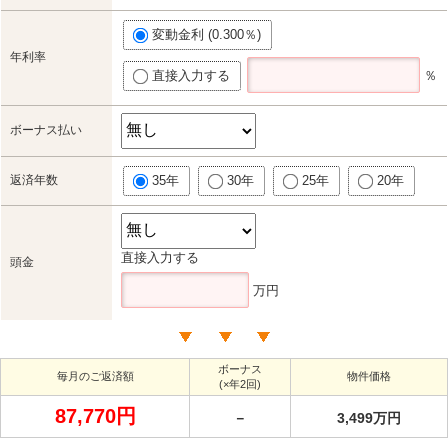
変動金利 (0.300％)
年利率
直接入力する
％
ボーナス払い
返済年数
35年
30年
25年
20年
直接入力する
頭金
万円
ボーナス
毎月のご返済額
物件価格
(×年2回)
87,770円
－
3,499万円