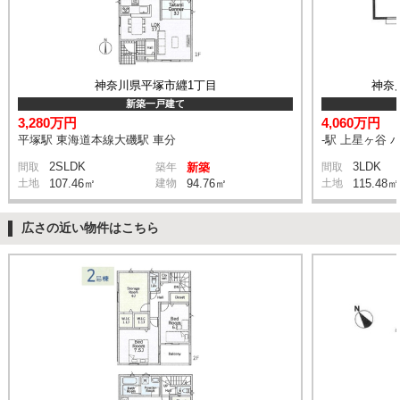
神奈川県平塚市纒1丁目
神奈
新築一戸建て
3,280万円
4,060万円
平塚駅 東海道本線大磯駅 車分
-駅 上星ヶ谷 
2SLDK
3LDK
間取
築年
新築
間取
土地
107.46㎡
建物
94.76㎡
土地
115.48㎡
広さの近い物件はこちら