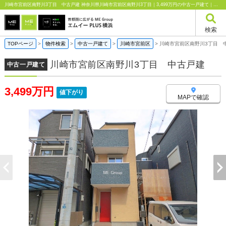
川崎市宮前区南野川3丁目 中古戸建 神奈川県川崎市宮前区南野川3丁目｜3,499万円の中古一戸建て｜エムイーPLUS横浜
検索
TOPページ
>
物件検索
>
中古一戸建て
>
川崎市宮前区
>
川崎市宮前区南野川3丁目 
川崎市宮前区南野川3丁目 中古戸建
中古一戸建て
3,499万円
値下がり
MAPで確認