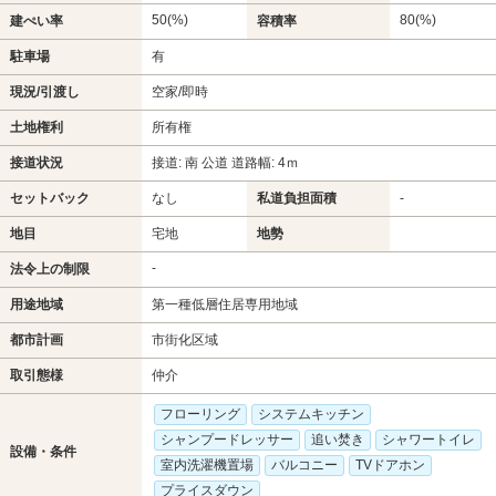
50(%)
80(%)
建ぺい率
容積率
駐車場
有
現況/引渡し
空家/即時
土地権利
所有権
接道状況
接道: 南 公道 道路幅: 4ｍ
セットバック
なし
私道負担面積
-
地目
宅地
地勢
-
法令上の制限
用途地域
第一種低層住居専用地域
都市計画
市街化区域
取引態様
仲介
フローリング
システムキッチン
シャンプードレッサー
追い焚き
シャワートイレ
設備・条件
室内洗濯機置場
バルコニー
TVドアホン
プライスダウン