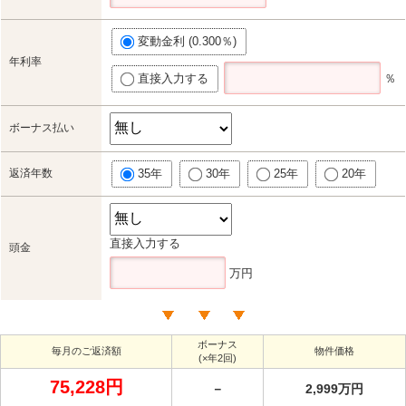
変動金利 (0.300％)
年利率
直接入力する
％
ボーナス払い
返済年数
35年
30年
25年
20年
直接入力する
頭金
万円
ボーナス
毎月のご返済額
物件価格
(×年2回)
75,228円
－
2,999万円