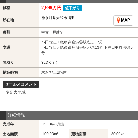
2,999万円
価格
値下がり
神奈川県大和市福田
所在地
MAP
種類
中古一戸建て
小田急江ノ島線 高座渋谷駅 徒歩17分
交通
小田急江ノ島線 高座渋谷駅 バス13分 下福田中前 停歩5
分
間取り
3LDK（-）
構造/階数
木造/地上2階建
セールスコメント
準防火地域
詳細情報
完成年
1993年5月築
土地面積
100.03m²
建物面積
80.01㎡