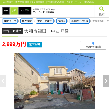
大和市福田 中古戸建 神奈川県大和市福田 ｜2,999万円の中古一戸建て｜エムイーPLUS横浜
検索
TOPページ
>
物件検索
>
中古一戸建て
>
大和市
>
小田急江ノ島線
>
大和市福田 
大和市福田 中古戸建
中古一戸建て
2,999万円
値下がり
MAPで確認