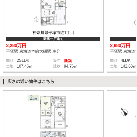
神奈川県平塚市纒1丁目
新築一戸建て
3,280万円
2,880万円
平塚駅 東海道本線大磯駅 車分
平塚駅 東海道
2SLDK
4LDK
間取
築年
新築
間取
土地
107.46㎡
建物
94.76㎡
土地
142.63㎡
広さの近い物件はこちら