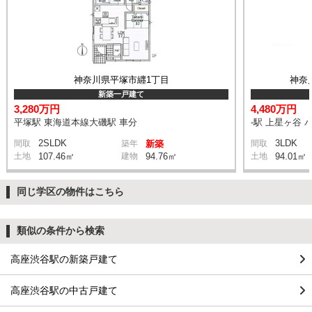
神奈川県平塚市纒1丁目
神奈
新築一戸建て
3,280万円
4,480万円
平塚駅 東海道本線大磯駅 車分
-駅 上星ヶ谷 
2SLDK
3LDK
間取
築年
新築
間取
土地
107.46㎡
建物
94.76㎡
土地
94.01㎡
同じ学区の物件はこちら
類似の条件から検索
高座渋谷駅の新築戸建て
高座渋谷駅の中古戸建て