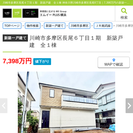
川崎市多摩区長尾６丁目１期 新築戸建 全１棟 神奈川県川崎市多摩区長尾6丁目｜7,398万円の新築一戸建て｜エムイーPLUS横浜
検索
TOPページ
>
物件検索
>
新築一戸建て
>
川崎市多摩区
>
ＪＲ南武線
>
川崎市多摩
川崎市多摩区長尾６丁目１期 新築戸
新築一戸建て
建 全１棟
7,398万円
値下がり
MAPで確認