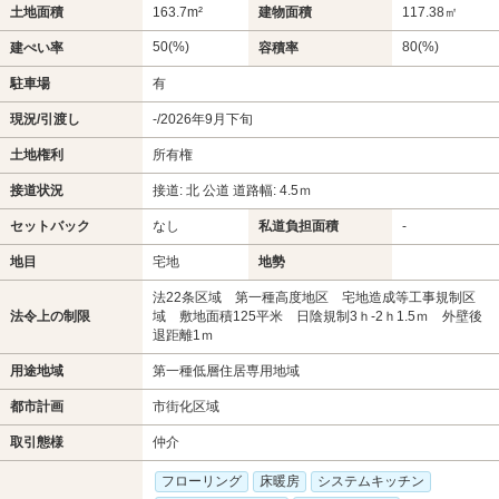
土地面積
163.7m²
建物面積
117.38㎡
50(%)
80(%)
建ぺい率
容積率
駐車場
有
現況/引渡し
-/2026年9月下旬
土地権利
所有権
接道状況
接道: 北 公道 道路幅: 4.5ｍ
セットバック
なし
私道負担面積
-
地目
宅地
地勢
法22条区域 第一種高度地区 宅地造成等工事規制区
法令上の制限
域 敷地面積125平米 日陰規制3ｈ-2ｈ1.5ｍ 外壁後
退距離1ｍ
用途地域
第一種低層住居専用地域
都市計画
市街化区域
取引態様
仲介
フローリング
床暖房
システムキッチン