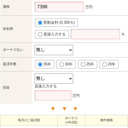
価格
万円
変動金利 (0.300％)
年利率
直接入力する
％
ボーナス払い
返済年数
35年
30年
25年
20年
直接入力する
頭金
万円
ボーナス
毎月のご返済額
物件価格
(×年2回)