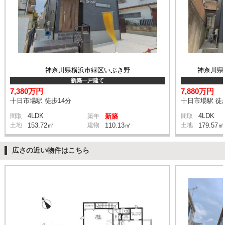
神奈川県横浜市緑区いぶき野
神奈川県
新築一戸建て
7,380万円
7,880万円
十日市場駅 徒歩14分
十日市場駅 徒
4LDK
4LDK
間取
築年
新築
間取
土地
153.72㎡
建物
110.13㎡
土地
179.57㎡
広さの近い物件はこちら