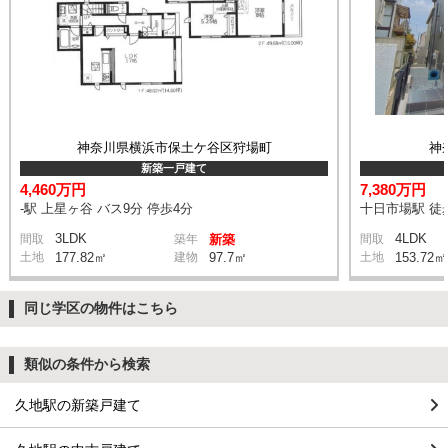
神奈川県横浜市保土ケ谷区狩場町
神
新築一戸建て
4,460万円
7,380万円
-駅 上星ヶ谷 バス9分 停歩4分
十日市場駅 徒
3LDK
4LDK
間取
築年
新築
間取
土地
177.82㎡
建物
97.7㎡
土地
153.72㎡
同じ学区の物件はこちら
類似の条件から検索
久地駅の新築戸建て