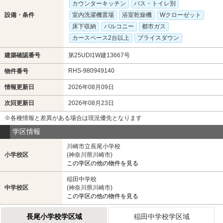
カウンターキッチン
バス・トイレ別
設備・条件
室内洗濯機置場
浴室乾燥機
Wクローゼット
床下収納
バルコニー
都市ガス
カースペース2台以上
プライスダウン
建築確認番号
第25UDI1W建13667号
RHS-980949140
物件番号
情報更新日
2026年08月09日
次回更新日
2026年08月23日
※各種情報と差異がある場合は現況優先となります
学区情報
川崎市立長尾小学校
小学校区
(神奈川県川崎市)
この学区の他の物件を見る
稲田中学校
中学校区
(神奈川県川崎市)
この学区の他の物件を見る
長尾小学校学区域
稲田中学校学区域