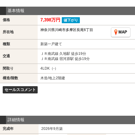
基本情報
7,398万円
価格
値下がり
神奈川県川崎市多摩区長尾6丁目
所在地
MAP
種類
新築一戸建て
ＪＲ南武線 久地駅 徒歩19分
交通
ＪＲ南武線 宿河原駅 徒歩19分
間取り
4LDK（-）
構造/階数
木造/地上2階建
セールスコメント
詳細情報
完成年
2026年9月築