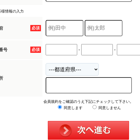
客様情報の入力
前
必須
-
-
番号
必須
所
会員規約をご確認のうえ下記にチェックして下さい。
同意します
同意しません