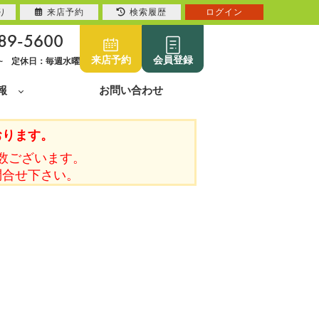
り
来店予約
検索履歴
ログイン
89-5600
来店予約
会員登録
0~ 定休日：毎週水曜
報
お問い合わせ
おります。
数ございます。
問合せ下さい。