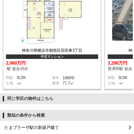
神奈川県横浜市都筑区荏田東3丁目
神
中古マンション
2,980万円
3,298万円
-駅 徒歩15分
長津田駅 徒歩1
3LDK
3LDK
間取
築年
1990年
間取
土地
-㎡
建物
77.7㎡
土地
-㎡
同じ学区の物件はこちら
類似の条件から検索
たまプラーザ駅の新築戸建て