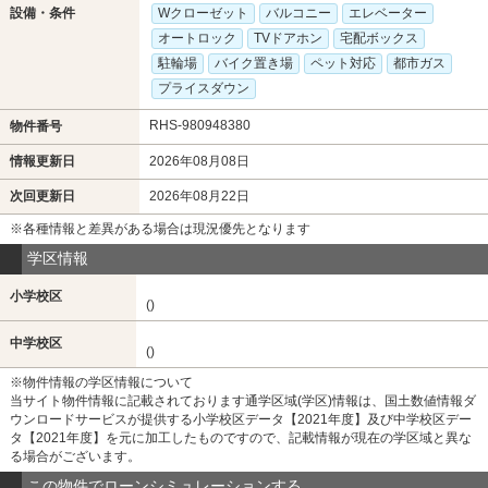
設備・条件
Wクローゼット
バルコニー
エレベーター
オートロック
TVドアホン
宅配ボックス
駐輪場
バイク置き場
ペット対応
都市ガス
プライスダウン
RHS-980948380
物件番号
情報更新日
2026年08月08日
次回更新日
2026年08月22日
※各種情報と差異がある場合は現況優先となります
学区情報
小学校区
()
中学校区
()
※物件情報の学区情報について
当サイト物件情報に記載されております通学区域(学区)情報は、国土数値情報ダ
ウンロードサービスが提供する小学校区データ【2021年度】及び中学校区デー
タ【2021年度】を元に加工したものですので、記載情報が現在の学区域と異な
る場合がございます。
この物件でローンシミュレーションする