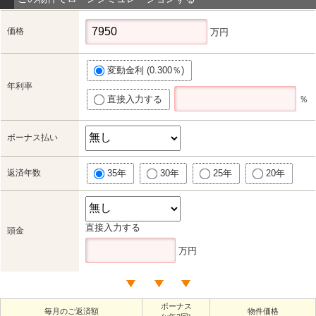
価格
万円
変動金利 (0.300％)
年利率
直接入力する
％
ボーナス払い
返済年数
35年
30年
25年
20年
直接入力する
頭金
万円
ボーナス
毎月のご返済額
物件価格