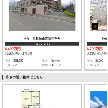
神奈川県川崎市高津区千年
神
中古マンション
6,490万円
6,799万円
武蔵新城駅 徒歩9分
大口駅 徒歩4
3SLDK
3LDK
間取
築年
2000年
間取
土地
-㎡
建物
86.53㎡
土地
-㎡
広さの近い物件はこちら