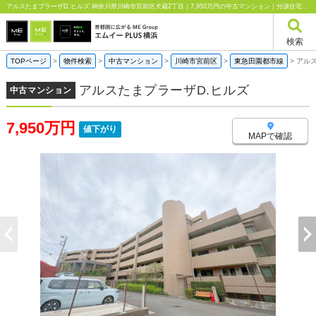
アルスたまプラーザD.ヒルズ 神奈川県川崎市宮前区犬蔵2丁目｜7,950万円の中古マンション｜分譲住宅や新築物件｜エムイーPLUS横浜
検索
TOPページ
>
物件検索
>
中古マンション
>
川崎市宮前区
>
東急田園都市線
>
アルス
アルスたまプラーザD.ヒルズ
中古マンション
7,950万円
値下がり
MAPで確認