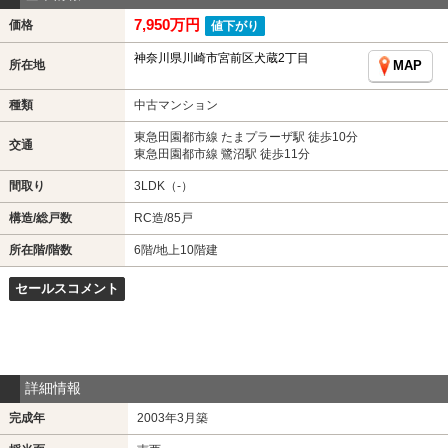
7,950万円
価格
値下がり
神奈川県川崎市宮前区犬蔵2丁目
所在地
MAP
種類
中古マンション
東急田園都市線 たまプラーザ駅 徒歩10分
交通
東急田園都市線 鷺沼駅 徒歩11分
間取り
3LDK（-）
構造/総戸数
RC造/85戸
所在階/階数
6階/地上10階建
セールスコメント
詳細情報
完成年
2003年3月築