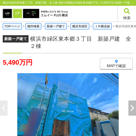
横浜市緑区東本郷３丁目 新築戸建 全２棟 神奈川県横浜市緑区東本郷3丁目｜5,490万円の新築一戸建て｜エムイーPLUS横浜
検索
TOPページ
>
物件検索
>
新築一戸建て
>
横浜市緑区
>
ＪＲ横浜線
>
横浜市緑区東
横浜市緑区東本郷３丁目 新築戸建 全
新築一戸建て
２棟
5,490万円
MAPで確認