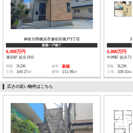
神奈川県横浜市瀬谷区橋戸3丁目
新築一戸建て
6,499万円
5,980万円
瀬谷駅 徒歩18分
中神駅 徒歩7
3LDK
3LDK
間取
築年
新築
間取
土地
169.27㎡
建物
111.99㎡
土地
108.43㎡
広さの近い物件はこちら