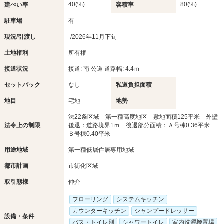
40(%)
80(%)
建ぺい率
容積率
駐車場
有
現況/引渡し
-/2026年11月下旬
土地権利
所有権
接道状況
接道: 南 公道 道路幅: 4.4ｍ
セットバック
なし
私道負担面積
-
地目
宅地
地勢
法22条区域 第一種高度地区 敷地面積125平米 外壁
法令上の制限
後退：道路境界1ｍ 後退部分面積：Ａ号棟0.36平米
Ｂ号棟0.40平米
用途地域
第一種低層住居専用地域
都市計画
市街化区域
取引態様
仲介
フローリング
システムキッチン
カウンターキッチン
シャンプードレッサー
設備・条件
バス・トイレ別
シャワートイレ
室内洗濯機置場