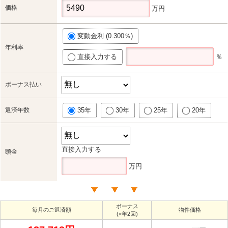
価格
万円
変動金利 (0.300％)
年利率
直接入力する
％
ボーナス払い
返済年数
35年
30年
25年
20年
直接入力する
頭金
万円
ボーナス
毎月のご返済額
物件価格
(×年2回)