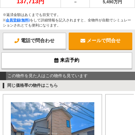
137,713円
－
5,490万円
※返済金額はあくまでも目安です。
※
会員登録(無料)
をして詳細情報を記入されますと、全物件が自動でシミュレー
ションされとても便利になります。
電話で問合わせ
メールで問合せ
来店予約
この物件を見た人はこの物件も見ています
同じ価格帯の物件はこちら