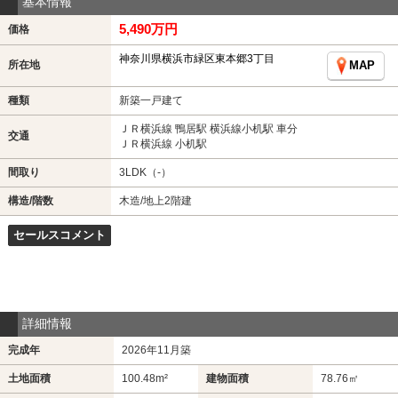
基本情報
5,490万円
価格
神奈川県横浜市緑区東本郷3丁目
所在地
MAP
種類
新築一戸建て
ＪＲ横浜線 鴨居駅 横浜線小机駅 車分
交通
ＪＲ横浜線 小机駅
間取り
3LDK（-）
構造/階数
木造/地上2階建
セールスコメント
詳細情報
完成年
2026年11月築
土地面積
100.48m²
建物面積
78.76㎡