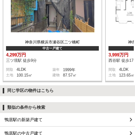
神奈川県横浜市瀬谷区二ツ橋町
神
中古一戸建て
4,299万円
3,999万円
三ツ境駅 徒歩9分
西谷駅 徒歩17
4LDK
4LDK
間取
築年
1999年
間取
土地
100.15㎡
建物
87.57㎡
土地
123.65㎡
同じ学区の物件はこちら
類似の条件から検索
鴨居駅の新築戸建て
鴨居駅の中古戸建て