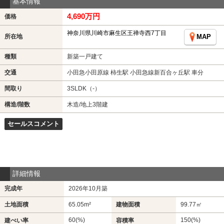
基本情報
4,690万円
価格
神奈川県川崎市麻生区王禅寺西7丁目
所在地
MAP
種類
新築一戸建て
交通
小田急小田原線 柿生駅 小田急線新百合ヶ丘駅 車分
間取り
3SLDK（-）
構造/階数
木造/地上3階建
セールスコメント
詳細情報
完成年
2026年10月築
土地面積
65.05m²
建物面積
99.77㎡
60(%)
150(%)
建ぺい率
容積率