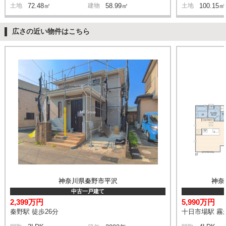
土地
72.48㎡
建物
58.99㎡
土地
100.15㎡
広さの近い物件はこちら
神奈川県秦野市平沢
神奈
中古一戸建て
2,399万円
5,990万円
秦野駅 徒歩26分
十日市場駅 霧が