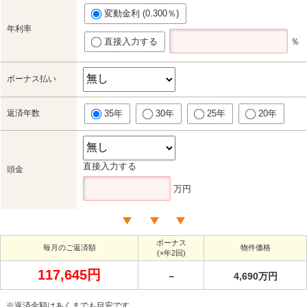
変動金利 (0.300％)
年利率
直接入力する
％
ボーナス払い
返済年数
35年
30年
25年
20年
直接入力する
頭金
万円
ボーナス
毎月のご返済額
物件価格
(×年2回)
117,645円
－
4,690万円
※返済金額はあくまでも目安です。