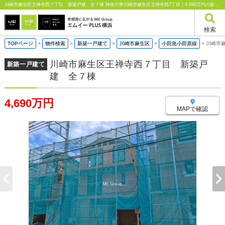
川崎市麻生区王禅寺西７丁目 新築戸建 全７棟 神奈川県川崎市麻生区王禅寺西7丁目｜4,690万円の新築一戸建て｜エムイーPLUS横浜
検索
TOPページ
>
物件検索
>
新築一戸建て
>
川崎市麻生区
>
小田急小田原線
>
川崎市
川崎市麻生区王禅寺西７丁目 新築戸
新築一戸建て
建 全７棟
4,690万円
MAPで確認