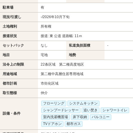
駐車場
有
現況/引渡し
-/2026年10月下旬
土地権利
所有権
接道状況
接道: 東 公道 道路幅: 11ｍ
セットバック
なし
私道負担面積
-
地目
宅地
地勢
法令上の制限
22条区域 第二種高度地区
用途地域
第二種中高層住居専用地域
都市計画
市街化区域
取引態様
仲介
フローリング
システムキッチン
シャンプードレッサー
追い焚き
シャワートイレ
設備・条件
室内洗濯機置場
床下収納
バルコニー
TVドアホン
都市ガス