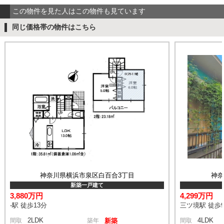
この物件を見た人はこの物件も見ています
同じ価格帯の物件はこちら
神奈川県横浜市泉区白百合3丁目
神
新築一戸建て
3,880万円
4,299万円
-駅 徒歩13分
三ツ境駅 徒歩
2LDK
4LDK
間取
築年
新築
間取