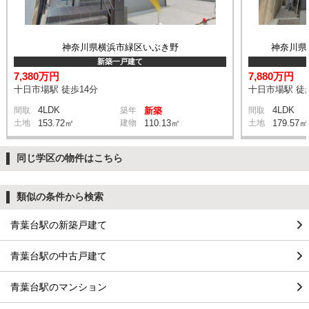
神奈川県横浜市緑区いぶき野
神奈川県
新築一戸建て
7,380万円
7,880万円
十日市場駅 徒歩14分
十日市場駅 徒
4LDK
4LDK
間取
築年
新築
間取
土地
153.72㎡
建物
110.13㎡
土地
179.57㎡
同じ学区の物件はこちら
類似の条件から検索
青葉台駅の新築戸建て
青葉台駅の中古戸建て
青葉台駅のマンション