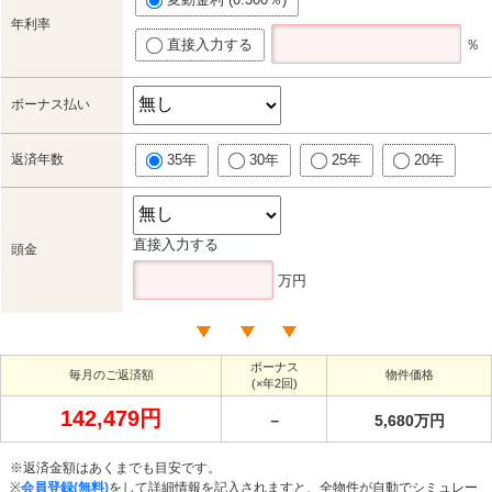
年利率
直接入力する
％
ボーナス払い
返済年数
35年
30年
25年
20年
直接入力する
頭金
万円
ボーナス
毎月のご返済額
物件価格
(×年2回)
142,479円
－
5,680万円
※返済金額はあくまでも目安です。
※
会員登録(無料)
をして詳細情報を記入されますと、全物件が自動でシミュレー