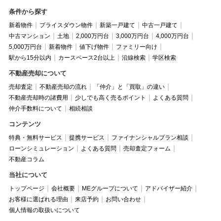
条件から探す
新着物件
プライスダウン物件
新築一戸建て
中古一戸建て
中古マンション
土地
2,000万円台
3,000万円台
4,000万円台
5,000万円台
新着物件
値下げ物件
ファミリー向け
駅から15分以内
カースペース2台以上
沿線検索
学区検索
不動産売却について
売却査定
不動産売却の流れ
「仲介」と「買取」の違い
不動産売却時の諸費用
少しでも高く売るポイント
よくある質問
仲介手数料について
相続相談
コンテンツ
特典・無料サービス
提携サービス
ファイナンシャルプラン相談
ローンシミュレーション
よくある質問
売却査定フォーム
不動産コラム
当社について
トップページ
会社概要
MEグループについて
アドバイザー紹介
お客様に選ばれる理由
来店予約
お問い合わせ
個人情報の取扱いについて