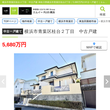
横浜市青葉区桂台２丁目 中古戸建 神奈川県横浜市青葉区桂台2丁目｜5,680万円の中古一戸建て｜エムイーPLUS横浜
検索
TOPページ
>
物件検索
>
中古一戸建て
>
横浜市青葉区
>
東急田園都市線
>
横浜市
横浜市青葉区桂台２丁目 中古戸建
中古一戸建て
5,680万円
MAPで確認