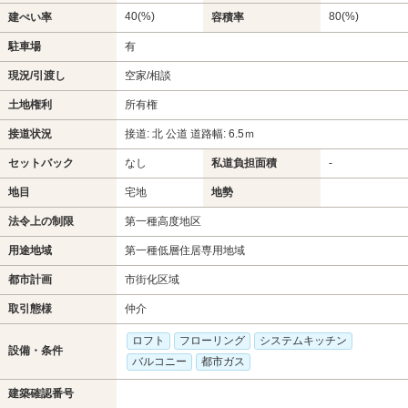
40(%)
80(%)
建ぺい率
容積率
駐車場
有
現況/引渡し
空家/相談
土地権利
所有権
接道状況
接道: 北 公道 道路幅: 6.5ｍ
セットバック
なし
私道負担面積
-
地目
宅地
地勢
法令上の制限
第一種高度地区
用途地域
第一種低層住居専用地域
都市計画
市街化区域
取引態様
仲介
ロフト
フローリング
システムキッチン
設備・条件
バルコニー
都市ガス
建築確認番号