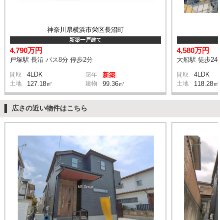
神奈川県横浜市栄区長沼町
新築一戸建て
4,790万円
4,580万円
戸塚駅 長沼 バス8分 停歩2分
大船駅 徒歩24
4LDK
4LDK
間取
築年
新築
間取
土地
127.18㎡
建物
99.36㎡
土地
118.28㎡
広さの近い物件はこちら