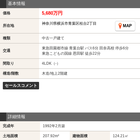
基本情報
5,680万円
価格
神奈川県横浜市青葉区桂台2丁目
所在地
MAP
種類
中古一戸建て
東急田園都市線 青葉台駅 バス6分 田奈高校 停歩6分
交通
東急こどもの国線 恩田駅 徒歩22分
間取り
4LDK（-）
構造/階数
木造/地上2階建
セールスコメント
詳細情報
完成年
1992年2月築
土地面積
207.92m²
建物面積
124.21㎡