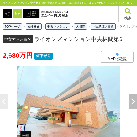
ライオンズマンション中央林間第6 神奈川県大和市中央林間西6丁目｜2,680万円の中古マンション｜分譲住宅や新築物件｜エムイーPLUS横浜
検索
TOPページ
>
物件検索
>
中古マンション
>
大和市
>
小田急江ノ島線
>
ライオンズ
ライオンズマンション中央林間第6
中古マンション
2,680万円
値下がり
MAPで確認