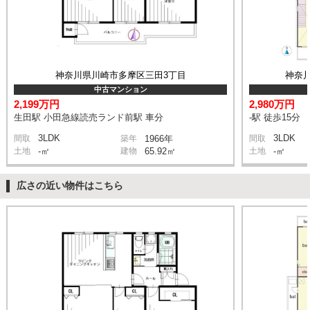
神奈川県川崎市多摩区三田3丁目
神奈
中古マンション
2,199万円
2,980万円
生田駅 小田急線読売ランド前駅 車分
-駅 徒歩15分
3LDK
3LDK
間取
築年
1966年
間取
土地
-㎡
建物
65.92㎡
土地
-㎡
広さの近い物件はこちら