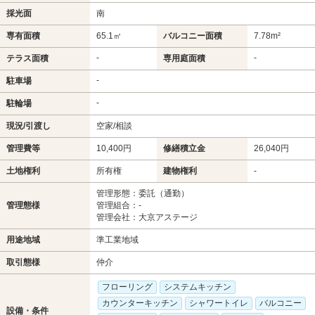
採光面
南
専有面積
65.1㎡
バルコニー面積
7.78m²
-
-
テラス面積
専用庭面積
-
駐車場
-
駐輪場
現況/引渡し
空家/相談
管理費等
10,400円
修繕積立金
26,040円
土地権利
所有権
建物権利
-
管理形態：委託（通勤）
管理態様
管理組合：-
管理会社：大京アステージ
用途地域
準工業地域
取引態様
仲介
フローリング
システムキッチン
カウンターキッチン
シャワートイレ
バルコニー
設備・条件