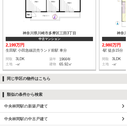
神奈川県川崎市多摩区三田3丁目
神奈
中古マンション
2,199万円
2,980万円
生田駅 小田急線読売ランド前駅 車分
-駅 徒歩15分
3LDK
3LDK
間取
築年
1966年
間取
土地
-㎡
建物
65.92㎡
土地
-㎡
同じ学区の物件はこちら
類似の条件から検索
中央林間駅の新築戸建て
中央林間駅の中古戸建て