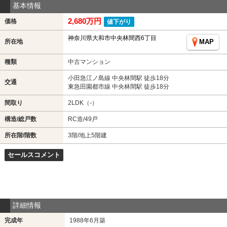
基本情報
2,680万円
価格
値下がり
神奈川県大和市中央林間西6丁目
所在地
MAP
種類
中古マンション
小田急江ノ島線 中央林間駅 徒歩18分
交通
東急田園都市線 中央林間駅 徒歩18分
間取り
2LDK（-）
構造/総戸数
RC造/49戸
所在階/階数
3階/地上5階建
セールスコメント
詳細情報
完成年
1988年6月築