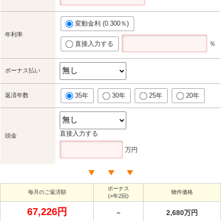
変動金利 (0.300％)
年利率
直接入力する
％
ボーナス払い
返済年数
35年
30年
25年
20年
直接入力する
頭金
万円
ボーナス
毎月のご返済額
物件価格
(×年2回)
67,226円
－
2,680万円