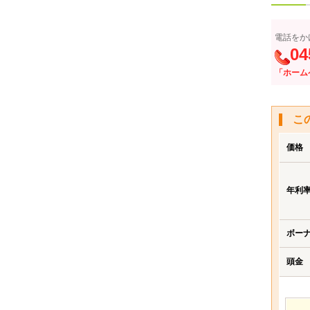
電話をか
04
「ホーム
こ
価格
年利
ボー
頭金