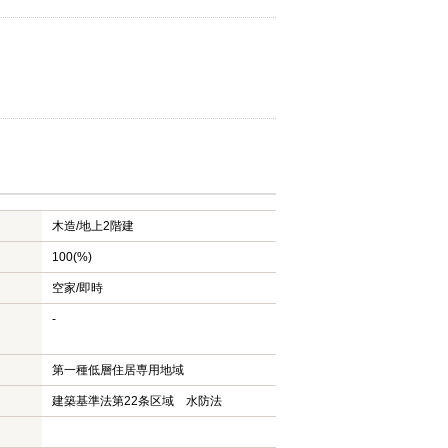
木造/
地上2階建
100(%)
空家/即時
-
第一種低層住居専用地域
建築基準法第22条区域 水防法