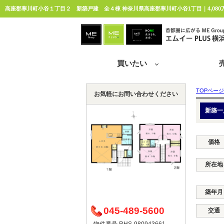
高座郡寒川町小谷１丁目２ 新築戸建 全４棟 神奈川県高座郡寒川町小谷1丁目｜4,080
買いたい
TOPページ
お気軽にお問い合わせください
新築一
価格
所在地
築年月
045-489-5600
交通