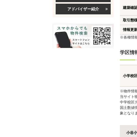
建築確
アドバイザー紹介
取引態
情報更
※各種情
学区情
小学校
※物件情
当サイト
中学校区
国土数値
象となり
小谷