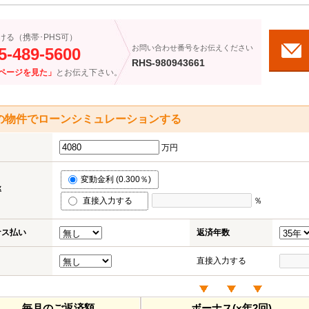
ける（携帯･PHS可）
お問い合わせ番号をお伝えください
5-489-5600
RHS-980943661
ページを見た」
とお伝え下さい。
の物件でローンシミュレーションする
万円
変動金利 (0.300％)
率
直接入力する
％
ナス払い
返済年数
直接入力する
毎月のご返済額
ボーナス(×年2回)