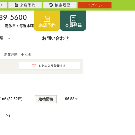
り
来店予約
検索履歴
ログイン
89-5600
来店予約
会員登録
0~ 定休日：毎週水曜
報
お問い合わせ
２ 新築戸建 全４棟
51m² (32.52坪)
96.88㎡
建物面積
K （-）