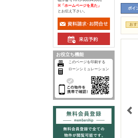
物件番号 RHS-980943661
※「ホームページを見た」
ポイン
とお伝え下さい。
お役立ち機能
このページを印刷する
ローンシミュレーション