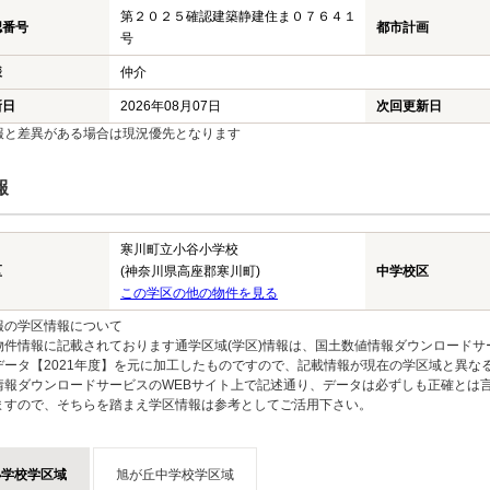
第２０２５確認建築静建住ま０７６４１
認番号
都市計画
号
様
仲介
新日
2026年08月07日
次回更新日
報と差異がある場合は現況優先となります
報
寒川町立小谷小学校
区
(神奈川県高座郡寒川町)
中学校区
この学区の他の物件を見る
報の学区情報について
物件情報に記載されております通学区域(学区)情報は、国土数値情報ダウンロードサ
データ【2021年度】を元に加工したものですので、記載情報が現在の学区域と異な
情報ダウンロードサービスのWEBサイト上で記述通り、データは必ずしも正確とは言
ますので、そちらを踏まえ学区情報は参考としてご活用下さい。
小学校学区域
旭が丘中学校学区域