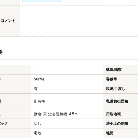
スコメント
要
-
構造/階数
率
50(%)
容積率
有
現況/引渡し
利
所有権
私道負担面積
況
接道: 東 公道 道路幅: 4.5ｍ
用途地域
バック
なし
法令上の制限
宅地
地勢