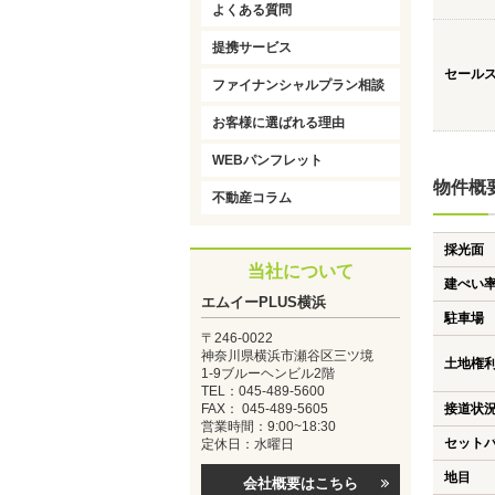
よくある質問
提携サービス
セール
ファイナンシャルプラン相談
お客様に選ばれる理由
WEBパンフレット
物件概
不動産コラム
採光面
当社について
建ぺい
エムイーPLUS横浜
駐車場
〒246-0022
神奈川県横浜市瀬谷区三ツ境
土地権
1-9ブルーヘンビル2階
TEL：045-489-5600
FAX： 045-489-5605
接道状
営業時間：9:00~18:30
セット
定休日：水曜日
地目
会社概要はこちら