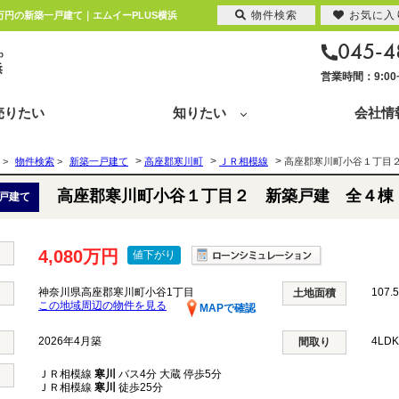
物件検索
お気に入
万円の新築一戸建て｜エムイーPLUS横浜
045-4
営業時間：9:0
売りたい
知りたい
会社情
>
>
>
>
物件検索
>
新築一戸建て
高座郡寒川町
ＪＲ相模線
高座郡寒川町小谷１丁目
高座郡寒川町小谷１丁目２ 新築戸建 全４棟
戸建て
4,080万円
値下がり
神奈川県高座郡寒川町小谷1丁目
107.
土地面積
この地域周辺の物件を見る
MAPで確認
2026年4月築
4LD
間取り
ＪＲ相模線
寒川
バス4分 大蔵 停歩5分
ＪＲ相模線
寒川
徒歩25分