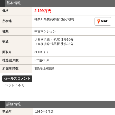
基本情報
2,199万円
価格
神奈川県横浜市港北区小机町
所在地
MAP
種類
中古マンション
ＪＲ横浜線 小机駅 徒歩16分
交通
ＪＲ横浜線 鴨居駅 徒歩28分
間取り
3LDK（-）
構造/総戸数
RC造/35戸
所在階/階数
3階/地上6階建
セールスコメント
ペット：不可
詳細情報
完成年
1989年9月築