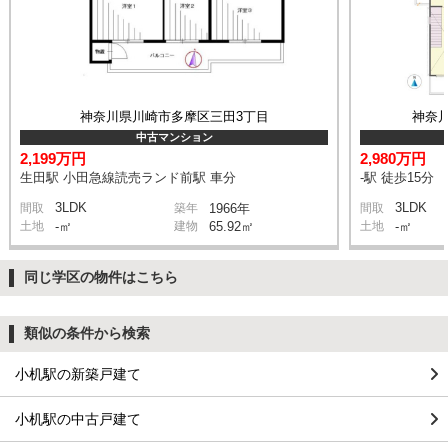
神奈川県川崎市多摩区三田3丁目
神奈
中古マンション
2,199万円
2,980万円
生田駅 小田急線読売ランド前駅 車分
-駅 徒歩15分
3LDK
3LDK
間取
築年
1966年
間取
土地
-㎡
建物
65.92㎡
土地
-㎡
同じ学区の物件はこちら
類似の条件から検索
小机駅の新築戸建て
小机駅の中古戸建て