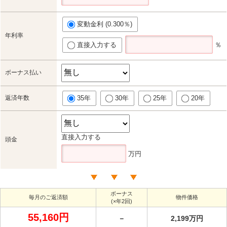
変動金利 (0.300％)
年利率
直接入力する
％
ボーナス払い
返済年数
35年
30年
25年
20年
直接入力する
頭金
万円
ボーナス
毎月のご返済額
物件価格
(×年2回)
55,160円
－
2,199万円