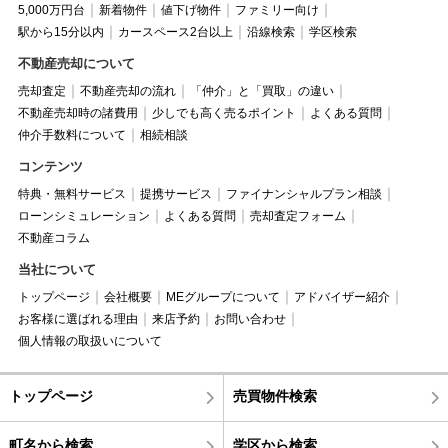
5,000万円台
新着物件
値下げ物件
ファミリー向け
駅から15分以内
カースペース2台以上
沿線検索
学区検索
不動産売却について
売却査定
不動産売却の流れ
「仲介」と「買取」の違い
不動産売却時の諸費用
少しでも高く売るポイント
よくある質問
仲介手数料について
相続相談
コンテンツ
特典・無料サービス
提携サービス
ファイナンシャルプラン相談
ローンシミュレーション
よくある質問
売却査定フォーム
不動産コラム
当社について
トップページ
会社概要
MEグループについて
アドバイザー紹介
お客様に選ばれる理由
来店予約
お問い合わせ
個人情報の取扱いについて
トップページ
売買物件検索
町名から検索
学区から検索