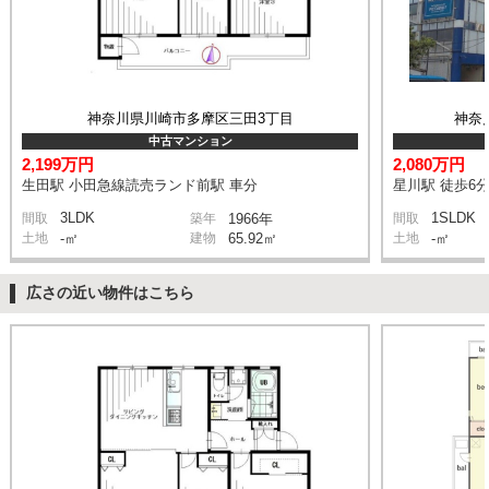
神奈川県川崎市多摩区三田3丁目
神奈
中古マンション
2,199万円
2,080万円
生田駅 小田急線読売ランド前駅 車分
星川駅 徒歩6
3LDK
1SLDK
間取
築年
1966年
間取
土地
-㎡
建物
65.92㎡
土地
-㎡
広さの近い物件はこちら