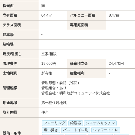
採光面
南
専有面積
64.4㎡
バルコニー面積
8.47m²
-
-
テラス面積
専用庭面積
-
駐車場
-
駐輪場
現況/引渡し
空家/相談
管理費等
19,600円
修繕積立金
24,470円
土地権利
所有権
建物権利
-
管理形態：委託（巡回）
管理態様
管理組合：あり
管理会社：明和地所コミュニティ株式会社
用途地域
第一種住居地域
取引態様
仲介
フローリング
給湯器
システムキッチン
追い焚き
バス・トイレ別
シャワートイレ
設備・条件