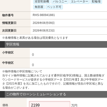
浴室乾燥機
バルコニー
エレベーター
駐輪場
角部屋
ペット不可
RHS-980941881
物件番号
情報更新日
2026年08月09日
次回更新日
2026年08月23日
※各種情報と差異がある場合は現況優先となります
学区情報
小学校区
()
中学校区
()
※物件情報の学区情報について
当サイト物件情報に記載されております通学区域(学区)情報は、国土数値情報ダ
ウンロードサービスが提供する小学校区データ【2021年度】及び中学校区デー
タ【2021年度】を元に加工したものですので、記載情報が現在の学区域と異な
る場合がございます。
この物件でローンシミュレーションする
価格
万円