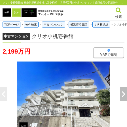
クリオ小机壱番館 神奈川県横浜市港北区小机町 ｜2,199万円の中古マンション｜分譲住宅や新築物件｜エムイーPLUS横浜
検索
TOPページ
>
物件検索
>
中古マンション
>
横浜市港北区
>
ＪＲ横浜線
>
クリオ小
クリオ小机壱番館
中古マンション
2,199万円
MAPで確認