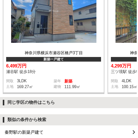
神奈川県横浜市瀬谷区橋戸3丁目
神
新築一戸建て
6,499万円
4,299万円
瀬谷駅 徒歩18分
三ツ境駅 徒歩
3LDK
4LDK
間取
築年
新築
間取
土地
169.27㎡
建物
111.99㎡
土地
100.15㎡
同じ学区の物件はこちら
類似の条件から検索
秦野駅の新築戸建て