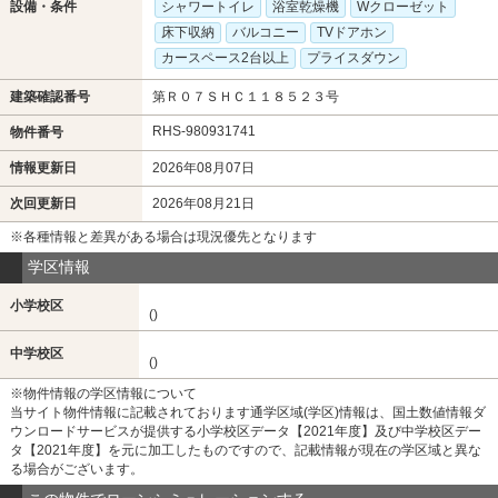
設備・条件
シャワートイレ
浴室乾燥機
Wクローゼット
床下収納
バルコニー
TVドアホン
カースペース2台以上
プライスダウン
建築確認番号
第Ｒ０７ＳＨＣ１１８５２３号
RHS-980931741
物件番号
情報更新日
2026年08月07日
次回更新日
2026年08月21日
※各種情報と差異がある場合は現況優先となります
学区情報
小学校区
()
中学校区
()
※物件情報の学区情報について
当サイト物件情報に記載されております通学区域(学区)情報は、国土数値情報ダ
ウンロードサービスが提供する小学校区データ【2021年度】及び中学校区デー
タ【2021年度】を元に加工したものですので、記載情報が現在の学区域と異な
る場合がございます。