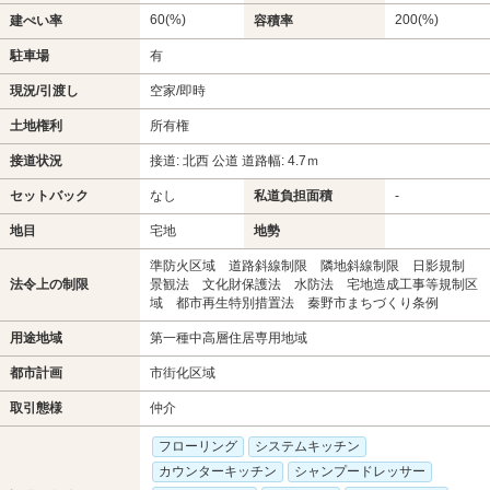
60(%)
200(%)
建ぺい率
容積率
駐車場
有
現況/引渡し
空家/即時
土地権利
所有権
接道状況
接道: 北西 公道 道路幅: 4.7ｍ
セットバック
なし
私道負担面積
-
地目
宅地
地勢
準防火区域 道路斜線制限 隣地斜線制限 日影規制
法令上の制限
景観法 文化財保護法 水防法 宅地造成工事等規制区
域 都市再生特別措置法 秦野市まちづくり条例
用途地域
第一種中高層住居専用地域
都市計画
市街化区域
取引態様
仲介
フローリング
システムキッチン
カウンターキッチン
シャンプードレッサー