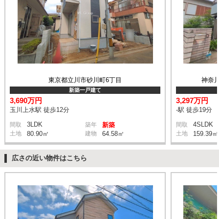
東京都立川市砂川町6丁目
神奈
新築一戸建て
3,690万円
3,297万円
玉川上水駅 徒歩12分
-駅 徒歩19分
3LDK
4SLDK
間取
築年
新築
間取
土地
80.90㎡
建物
64.58㎡
土地
159.39㎡
広さの近い物件はこちら