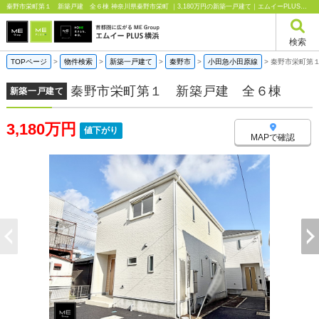
秦野市栄町第１ 新築戸建 全６棟 神奈川県秦野市栄町 ｜3,180万円の新築一戸建て｜エムイーPLUS横浜
検索
TOPページ
>
物件検索
>
新築一戸建て
>
秦野市
>
小田急小田原線
>
秦野市栄町第
秦野市栄町第１ 新築戸建 全６棟
新築一戸建て
3,180万円
値下がり
MAPで確認