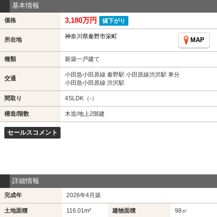
基本情報
3,180万円
価格
値下がり
神奈川県秦野市栄町
所在地
MAP
種類
新築一戸建て
小田急小田原線 秦野駅 小田原線渋沢駅 車分
交通
小田急小田原線 渋沢駅
間取り
4SLDK（-）
構造/階数
木造/地上2階建
セールスコメント
詳細情報
完成年
2026年4月築
土地面積
116.01m²
建物面積
98㎡