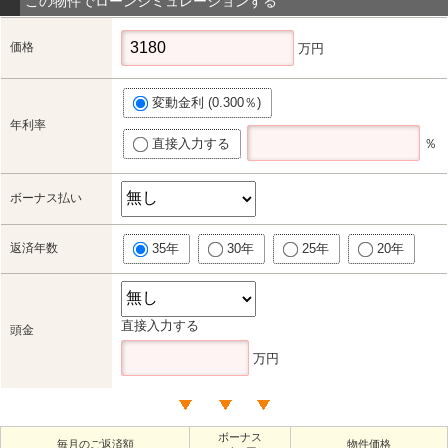
この物件でローンシミュレーションする
価格
万円
変動金利 (0.300％)
年利率
直接入力する
％
ボーナス払い
返済年数
35年
30年
25年
20年
直接入力する
頭金
万円
ボーナス
毎月のご返済額
物件価格