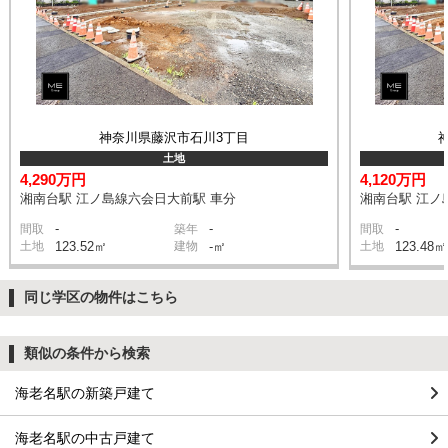
神奈川県藤沢市石川3丁目
土地
4,290万円
4,120万円
湘南台駅 江ノ島線六会日大前駅 車分
湘南台駅 江ノ
-
-
-
間取
築年
間取
土地
123.52㎡
建物
-㎡
土地
123.48㎡
同じ学区の物件はこちら
類似の条件から検索
海老名駅の新築戸建て
海老名駅の中古戸建て