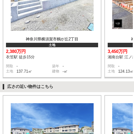
神奈川県横須賀市鶴が丘2丁目
土地
2,380万円
3,450万円
衣笠駅 徒歩15分
湘南台駅 江ノ
-
-
-
間取
築年
間取
土地
137.71㎡
建物
-㎡
土地
124.13㎡
広さの近い物件はこちら