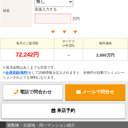
直接入力する
頭金
万円
ボーナス
毎月のご返済額
物件価格
(×年2回)
72,242円
－
2,880万円
※返済金額はあくまでも目安です。
※
会員登録(無料)
をして詳細情報を記入されますと、全物件が自動でシミュレー
ションされとても便利になります。
電話で問合わせ
メールで問合せ
来店予約
複数棟・分譲地・同一マンション紹介