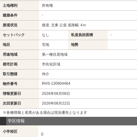
土地権利
所有権
-
建築条件
接道状況
接道: 北東 公道 道路幅: 4ｍ
セットバック
なし
私道負担面積
-
地目
宅地
地勢
用途地域
第一種住居地域
都市計画
市街化区域
取引態様
仲介
RHS-130904464
物件番号
情報更新日
2026年08月08日
次回更新日
2026年08月22日
※各種情報と差異がある場合は現況優先となります
学区情報
小学校区
()