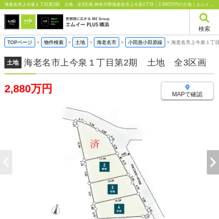
海老名市上今泉１丁目第2期 土地 全3区画 神奈川県海老名市上今泉1丁目｜2,880万円の土地｜エムイーPLUS横浜
検索
TOPページ
>
物件検索
>
土地
>
海老名市
>
小田急小田原線
>
海老名市上今泉１丁目
海老名市上今泉１丁目第2期 土地 全3区画
土地
2,880万円
MAPで確認