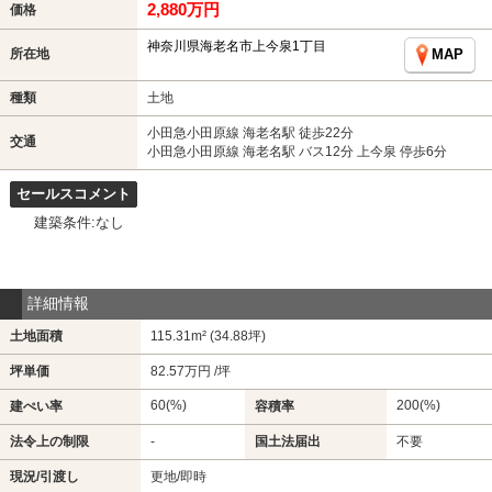
2,880万円
価格
神奈川県海老名市上今泉1丁目
所在地
MAP
種類
土地
小田急小田原線 海老名駅 徒歩22分
交通
小田急小田原線 海老名駅 バス12分 上今泉 停歩6分
セールスコメント
建築条件:なし
詳細情報
土地面積
115.31m² (34.88坪)
坪単価
82.57万円 /坪
60(%)
200(%)
建ぺい率
容積率
法令上の制限
-
国土法届出
不要
現況/引渡し
更地/即時